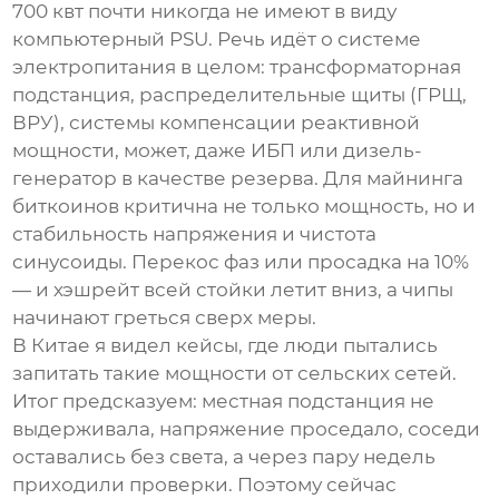
700 квт
почти никогда не имеют в виду
компьютерный PSU. Речь идёт о системе
электропитания в целом: трансформаторная
подстанция, распределительные щиты (ГРЩ,
ВРУ), системы компенсации реактивной
мощности, может, даже ИБП или дизель-
генератор в качестве резерва. Для майнинга
биткоинов критична не только мощность, но и
стабильность напряжения и чистота
синусоиды. Перекос фаз или просадка на 10%
— и хэшрейт всей стойки летит вниз, а чипы
начинают греться сверх меры.
В Китае я видел кейсы, где люди пытались
запитать такие мощности от сельских сетей.
Итог предсказуем: местная подстанция не
выдерживала, напряжение проседало, соседи
оставались без света, а через пару недель
приходили проверки. Поэтому сейчас