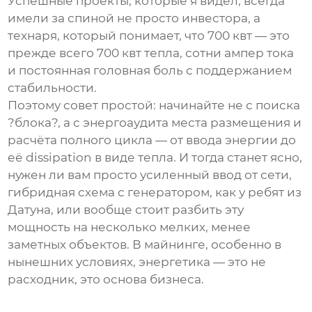
Успешные проекты, которые я видел, всегда
имели за спиной не просто инвестора, а
технаря, который понимает, что 700 квт — это
прежде всего 700 квт тепла, сотни ампер тока
и постоянная головная боль с поддержанием
стабильности.
Поэтому совет простой: начинайте не с поиска
?блока?, а с энергоаудита места размещения и
расчёта полного цикла — от ввода энергии до
её dissipation в виде тепла. И тогда станет ясно,
нужен ли вам просто усиленный ввод от сети,
гибридная схема с генератором, как у ребят из
Датуна, или вообще стоит разбить эту
мощность на несколько мелких, менее
заметных объектов. В майнинге, особенно в
нынешних условиях, энергетика — это не
расходник, это основа бизнеса.