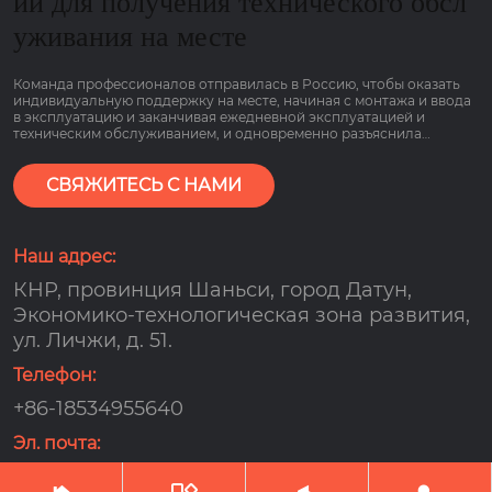
ии для получения технического обсл
уживания на месте
Команда профессионалов отправилась в Россию, чтобы оказать
индивидуальную поддержку на месте, начиная с монтажа и ввода
в эксплуатацию и заканчивая ежедневной эксплуатацией и
техническим обслуживанием, и одновременно разъяснила
основные моменты работы оборудования, связанные с низким
потреблением газа и гарантией сроком на 2 года, чтобы клиенты
могли пользоваться им болеею спокойно.
СВЯЖИТЕСЬ С НАМИ
Наш адрес:
КНР, провинция Шаньси, город Датун,
Экономико-технологическая зона развития,
ул. Личжи, д. 51.
Телефон:
+86-18534955640
Эл. почта:
djx159000@163.com