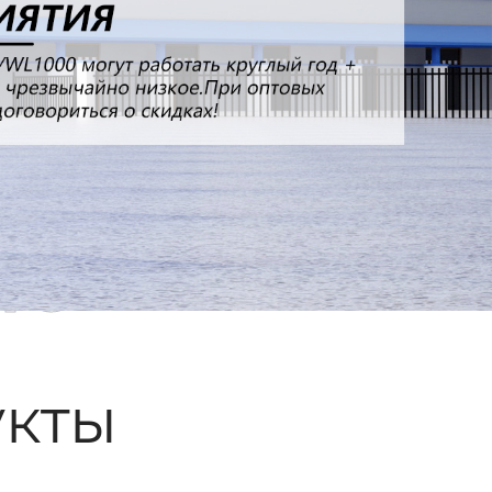
ые
кты