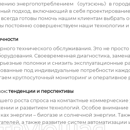
лению энергопотреблением 《оутэсюнь》в городе 
ный подход, включающий в себя проектирование,
ы всегда готовы помочь нашим клиентам выбрать
Мы постоянно совершенствуем наши технологии и
ечности
рного технического обслуживания. Это не прост
орудования. Своевременная диагностика, замена
рьезные поломки и снизить эксплуатационные р
рованные под индивидуальные потребности каждо
гаем круглосуточный мониторинг и оперативное
вок
: тенденции и перспективы
шего роста спроса на
компактные коммерческие 
ении и развитием технологий. Особое внимание б
ах энергии – биогазе и солнечной энергии. Так
ствующая
ателей, а также развитие систем автоматизации 