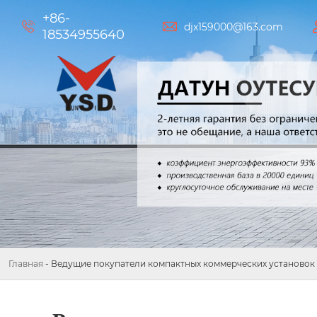
+86-


djx159000@163.com
18534955640
Главная
-
Ведущие покупатели компактных коммерческих установок