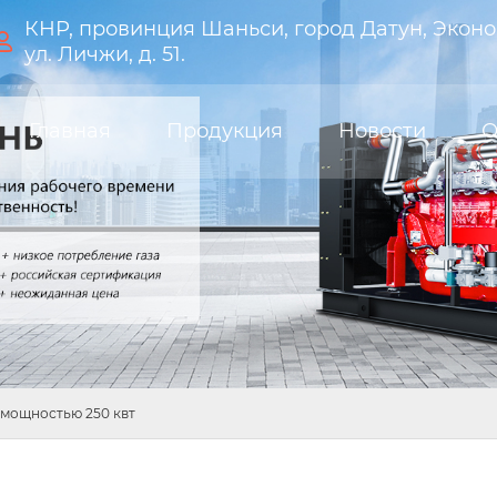
КНР, провинция Шаньси, город Датун, Эконо

ул. Личжи, д. 51.
Главная
Продукция
Новости
О
 мощностью 250 квт