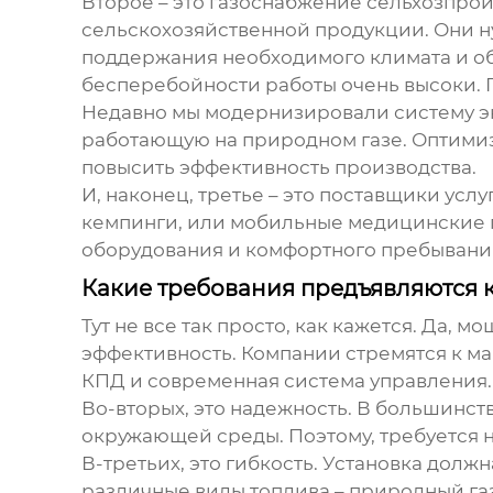
Второе – это
газоснабжение сельхозпрои
сельскохозяйственной продукции. Они н
поддержания необходимого климата и обе
бесперебойности работы очень высоки. 
Недавно мы модернизировали систему 
работающую на природном газе. Оптимиз
повысить эффективность производства.
И, наконец, третье – это
поставщики услу
кемпинги, или мобильные медицинские п
оборудования и комфортного пребывани
Какие требования предъявляются 
Тут не все так просто, как кажется. Да, 
эффективность. Компании стремятся к м
КПД и современная система управления.
Во-вторых, это надежность. В большинст
окружающей среды. Поэтому, требуется 
В-третьих, это гибкость. Установка дол
различные виды топлива – природный га