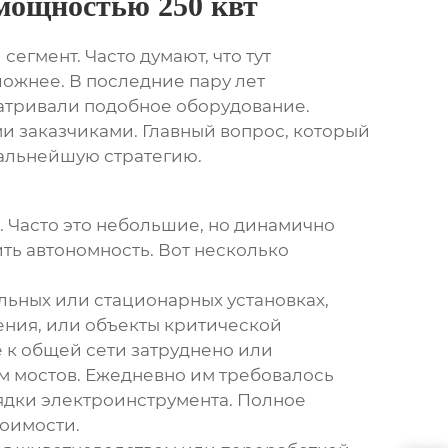
мощностью 250 квт
сегмент. Часто думают, что тут
ложнее. В последние пару лет
матривали подобное оборудование.
 заказчиками. Главный вопрос, который
 дальнейшую стратегию.
е. Часто это небольшие, но динамично
ь автономность. Вот несколько
ильных или стационарных установках,
ния, или объекты критической
 к общей сети затруднено или
м мостов. Ежедневно им требовалось
ядки электроинструмента. Полное
тоимости.