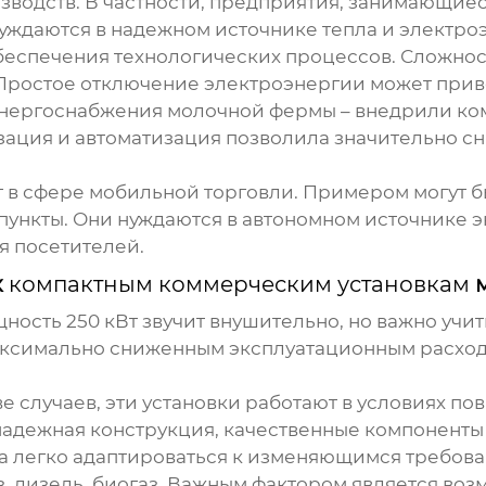
зводств
. В частности, предприятия, занимающи
уждаются в надежном источнике тепла и электро
спечения технологических процессов. Сложность
Простое отключение электроэнергии может прив
энергоснабжения молочной фермы – внедрили
ко
ация и автоматизация позволила значительно сн
г в сфере мобильной торговли
. Примером могут 
ункты. Они нуждаются в автономном источнике 
я посетителей.
к
компактным коммерческим установкам
м
мощность 250 кВт звучит внушительно, но важно учи
аксимально сниженным эксплуатационным расходам
ве случаев, эти установки работают в условиях п
надежная конструкция, качественные компоненты
жна легко адаптироваться к изменяющимся требов
з, дизель, биогаз. Важным фактором является во