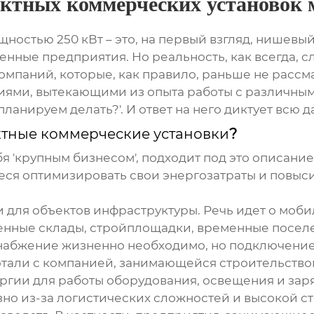
ктных коммерческих установок 
ностью 250 кВт – это, на первый взгляд, нишевый 
ные предприятия. Но реальность, как всегда, с
омпаний, которые, как правило, раньше не расс
ми, вытекающими из опыта работы с различными
 планируем делать?'. И ответ на него диктует всю
тные коммерческие установки
?
ебя 'крупным бизнесом', подходит под это описани
я оптимизировать свои энергозатраты и повысит
 для объектов инфраструктуры
. Речь идет о моб
нные склады, стройплощадки, временные поселе
набжение жизненно необходимо, но подключение
тали с компанией, занимающейся строительство
ергии для работы оборудования, освещения и зар
но из-за логистических сложностей и высокой с