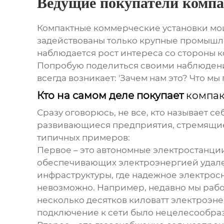
Ведущие покупатели компа
Компактные
коммерческие установки
мощ
задействованы только крупные промышлен
наблюдается рост интереса со стороны к
Попробую поделиться своими наблюдения
всегда возникает: 'Зачем нам это? Что мы
Кто на самом деле покупает
компак
Сразу оговорюсь, не все, кто называет с
развивающиеся предприятия, стремящиес
типичных примеров:
Первое – это
автономные электростанции
обеспечивающих электроэнергией удале
инфраструктуры, где надежное электрос
невозможно. Например, недавно мы рабо
несколько десятков киловатт электроэн
подключение к сети было нецелесообраз