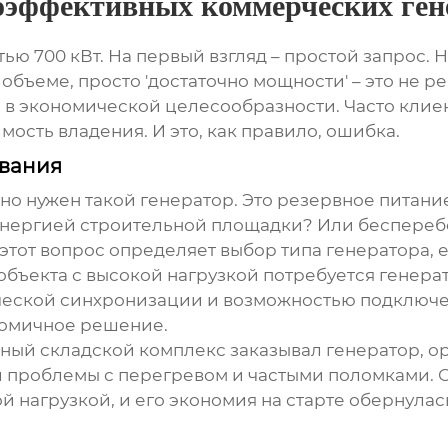
оэффективных коммерческих гене
ью 700 кВт
. На первый взгляд – простой запрос. 
 объеме, просто 'достаточно мощности' – это не ре
 в экономической целесообразности. Часто клие
мость владения. И это, как правило, ошибка.
ования
енно нужен такой генератор. Это резервное питан
нергией строительной площадки? Или беспереб
тот вопрос определяет выбор типа генератора, е
бъекта с высокой нагрузкой потребуется
генера
ической синхронизации и возможностью подключен
номичное решение.
пный складской комплекс заказывал генератор, о
ли проблемы с перегревом и частыми поломками. 
ой нагрузкой
, и его экономия на старте обернула