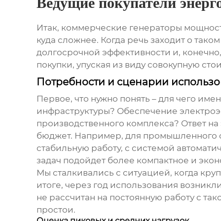
Ведущие покупатели энерг
Итак,
коммерческие генераторы мощност
куда сложнее. Когда речь заходит о таком
долгосрочной эффективности и, конечно,
покупки, упуская из виду совокупную стои
Потребности и сценарии использ
Первое, что нужно понять – для чего им
инфраструктуры? Обеспечение электроэ
производственного комплекса? Ответ на э
бюджет. Например, для промышленного о
стабильную работу
, с системой автомат
задач подойдет более компактное и эко
Мы сталкивались с ситуацией, когда кру
итоге, через год использования возник
не рассчитан на постоянную работу с так
простои.
Оценка пиковых и средних нагрузок