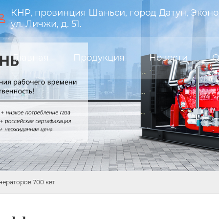
КНР, провинция Шаньси, город Датун, Эконо

ул. Личжи, д. 51.
Главная
Продукция
Новости
О
ераторов 700 квт