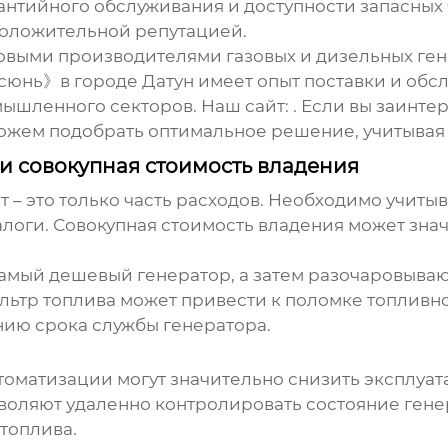
антийного обслуживания и доступности запасных
положительной репутацией.
овыми производителями газовых и дизельных ген
юнь》в городе Датун имеет опыт поставки и обс
ышленного секторов. Наш сайт:
. Если вы заинт
можем подобрать оптимальное решение, учитывая
и совокупная стоимость владения
т
– это только часть расходов. Необходимо учитыв
алоги. Совокупная стоимость владения может зна
самый дешевый генератор, а затем разочаровываю
льтр топлива может привести к поломке топливно
нию срока службы генератора.
томатизации могут значительно снизить эксплуа
воляют удаленно контролировать состояние гене
топлива.