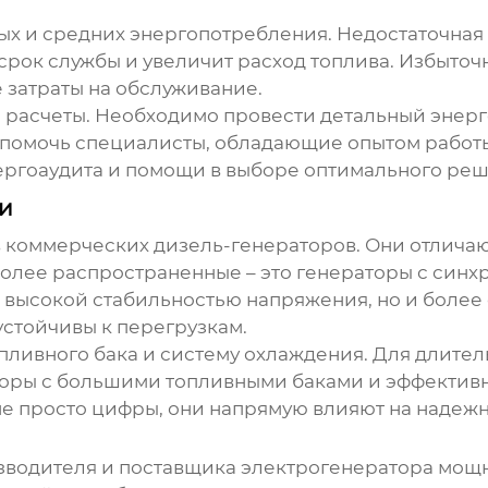
ых и средних энергопотребления. Недостаточная
 срок службы и увеличит расход топлива. Избыточн
затраты на обслуживание.
 расчеты. Необходимо провести детальный энерге
т помочь специалисты, обладающие опытом работ
ергоаудита и помощи в выборе оптимального реш
ти
в
коммерческих дизель-генераторов
. Они отлича
олее распространенные – это генераторы с син
 высокой стабильностью напряжения, но и более
устойчивы к перегрузкам.
опливного бака и систему охлаждения. Для длите
торы с большими топливными баками и эффектив
е просто цифры, они напрямую влияют на надежн
зводителя и поставщика
электрогенератора мощн