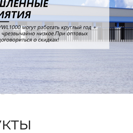
ые
кты