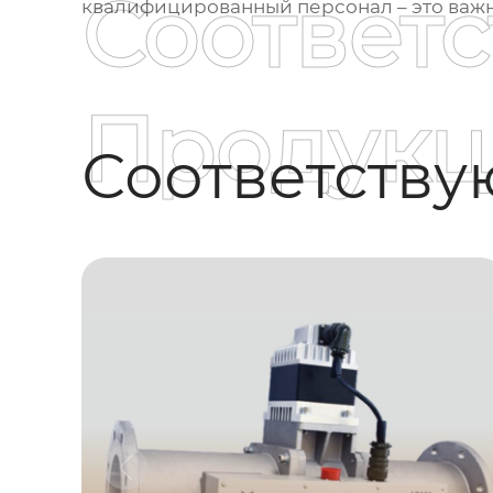
Соответ
квалифицированный персонал – это важн
Продукц
Соответств