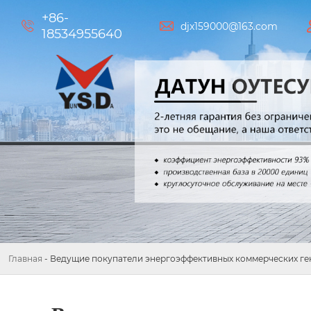
+86-


djx159000@163.com
18534955640
Главная
-
Ведущие покупатели энергоэффективных коммерческих ген