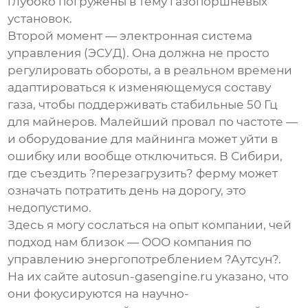
глубоко погружены в тему газопоршневых
установок.
Второй момент — электронная система
управления (ЭСУД). Она должна не просто
регулировать обороты, а в реальном времени
адаптироваться к изменяющемуся составу
газа, чтобы поддерживать стабильные 50 Гц
для майнеров. Малейший провал по частоте —
и оборудование для майнинга может уйти в
ошибку или вообще отключиться. В Сибири,
где съездить ?перезагрузить? ферму может
означать потратить день на дорогу, это
недопустимо.
Здесь я могу сослаться на опыт компании, чей
подход нам близок —
OOO компания по
управлению энергопотреблением ?Аутсун?
.
На их сайте
autosun-gasengine.ru
указано, что
они фокусируются на научно-