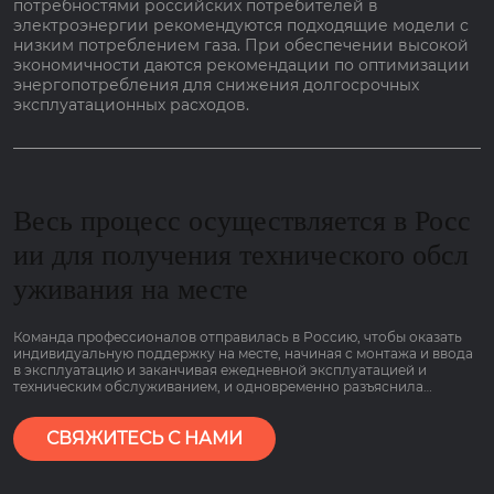
потребностями российских потребителей в
электроэнергии рекомендуются подходящие модели с
низким потреблением газа. При обеспечении высокой
экономичности даются рекомендации по оптимизации
энергопотребления для снижения долгосрочных
эксплуатационных расходов.
Весь процесс осуществляется в Росс
ии для получения технического обсл
уживания на месте
Команда профессионалов отправилась в Россию, чтобы оказать
индивидуальную поддержку на месте, начиная с монтажа и ввода
в эксплуатацию и заканчивая ежедневной эксплуатацией и
техническим обслуживанием, и одновременно разъяснила
основные моменты работы оборудования, связанные с низким
потреблением газа и гарантией сроком на 2 года, чтобы клиенты
могли пользоваться им болеею спокойно.
СВЯЖИТЕСЬ С НАМИ