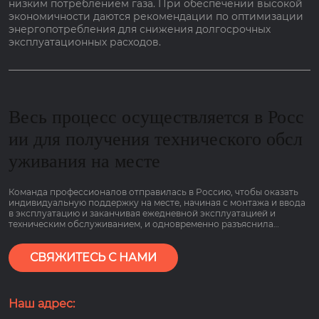
низким потреблением газа. При обеспечении высокой
экономичности даются рекомендации по оптимизации
энергопотребления для снижения долгосрочных
эксплуатационных расходов.
Весь процесс осуществляется в Росс
ии для получения технического обсл
уживания на месте
Команда профессионалов отправилась в Россию, чтобы оказать
индивидуальную поддержку на месте, начиная с монтажа и ввода
в эксплуатацию и заканчивая ежедневной эксплуатацией и
техническим обслуживанием, и одновременно разъяснила
основные моменты работы оборудования, связанные с низким
потреблением газа и гарантией сроком на 2 года, чтобы клиенты
могли пользоваться им болеею спокойно.
СВЯЖИТЕСЬ С НАМИ
Наш адрес: