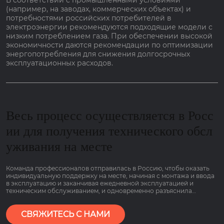
В соответствии с промышленными условиями
(например, на заводах, коммерческих объектах) и
потребностями российских потребителей в
электроэнергии рекомендуются подходящие модели с
низким потреблением газа. При обеспечении высокой
экономичности даются рекомендации по оптимизации
энергопотребления для снижения долгосрочных
эксплуатационных расходов.
Весь процесс осуществляется в Росс
ии для получения технического обсл
уживания на месте
Команда профессионалов отправилась в Россию, чтобы оказать
индивидуальную поддержку на месте, начиная с монтажа и ввода
в эксплуатацию и заканчивая ежедневной эксплуатацией и
техническим обслуживанием, и одновременно разъяснила
основные моменты работы оборудования, связанные с низким
потреблением газа и гарантией сроком на 2 года, чтобы клиенты
могли пользоваться им болеею спокойно.
СВЯЖИТЕСЬ С НАМИ