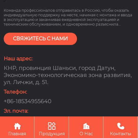
Команда профессионалов отправилась в Россию, чтобы оказать
индивидуальную поддержку на месте, начиная с монтажа и ввода
в эксплуатацию и заканчивая ежедневной эксплуатацией и
техническим обслуживанием, и одновременно разъяснила
основные моменты работы оборудования, связанные с низким
потреблением газа и гарантией сроком на 2 года, чтобы клиенты
могли пользоваться им болеею спокойно.
СВЯЖИТЕСЬ С НАМИ
Наш адрес:
КНР, провинция Шаньси, город Датун,
Экономико-технологическая зона развития,
ул. Личжи, д. 51.
Телефон:
+86-18534955640
Эл. почта:
djx159000@163.com




Авторское право©OOO компания по управлению
энергопотреблением 《оутэсюнь》в городе Датун
Главная
Продукция
О Нас
Контакты