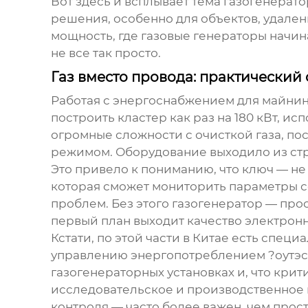
Вот здесь и всплывает тема газогенерато
решения, особенно для объектов, удаленны
мощность, где газовые генераторы начин
не все так просто.
Газ вместо провода: практический
Работая с энергоснабжением для майнинг
построить кластер как раз на 180 кВт, и
огромные сложности с очисткой газа, по
режимом. Оборудование выходило из стр
Это привело к пониманию, что ключ — не 
которая сможет мониторить параметры се
проблем. Без этого газогенератор — про
первый план выходит качество
электронн
Кстати, по этой части в Китае есть спе
управлению энергопотреблением ?оутэ
газогенераторных установках и, что крит
исследовательское и производственное 
контроля — часто более важен, чем прост