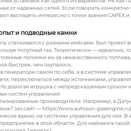
рных установок как одного из вариантов. Не как п
х от надежных сетей. Если говорить конкретно о н
ают выглядеть интересно с точки зрения CAPEX и 
 опыт и подводные камни
а, сталкивался с разными кейсами. Был проект 
спользуя попутный газ. Теоретически — идеально, 
стоянные поломки из-за некачественного топлив
оя быстрее, чем окупалось.
в генераторе самом по себе, а в системе управле
ти, переключаться между источниками, управлят
сто дорогая игрушка с непредсказуемым сроком ж
ых систем управления
.
циализированные производители. Например, в Дату
сюнь?
(их сайт —
https://www.autosun-gasengine.ru
ически важно, на системах управления для них. В 
предприятие в этой области. Для майнинга такой
о покупка ?железа?.