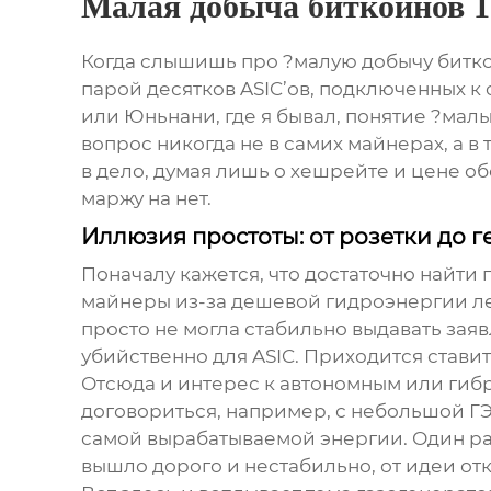
Малая добыча биткойнов 1
Когда слышишь про ?малую добычу биткой
парой десятков ASIC’ов, подключенных к 
или Юньнани, где я бывал, понятие ?малы
вопрос никогда не в самих майнерах, а в 
в дело, думая лишь о хешрейте и цене о
маржу на нет.
Иллюзия простоты: от розетки до 
Поначалу кажется, что достаточно найти 
майнеры из-за дешевой гидроэнергии лет
просто не могла стабильно выдавать заяв
убийственно для ASIC. Приходится ставит
Отсюда и интерес к автономным или гибр
договориться, например, с небольшой ГЭ
самой вырабатываемой энергии. Один раз
вышло дорого и нестабильно, от идеи от