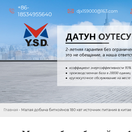
+86-


djx159000@163.com
18534955640
Главная
-
Малая добыча биткойнов 180 квт источник питания в китае