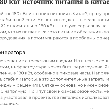
80 квт источник питания в кита
нов 180 кВт источник питания в Китае?, сразу п
стабильной сети. Но вот загвоздка — в реальнос
й? относительно. 180 кВт — это уже серьезная наг
том, что их питает и как это питание обеспечить 
борудования, а потом упираются в проблемы с эн
генератора
помещение с трехфазным вводом. Но в тех же сель
ом, инфраструктура может быть перегружена. Я 
ленные 180 кВт, особенно в пиковые часы. Напря
ь стабилизаторы, а это дополнительные затраты и
идным решениям. Сетка — основа, но нужен резе
С напрямую. Но и тут свои нюансы: сезонность, н
 участвовал в проекте, где пытались использова
казались.