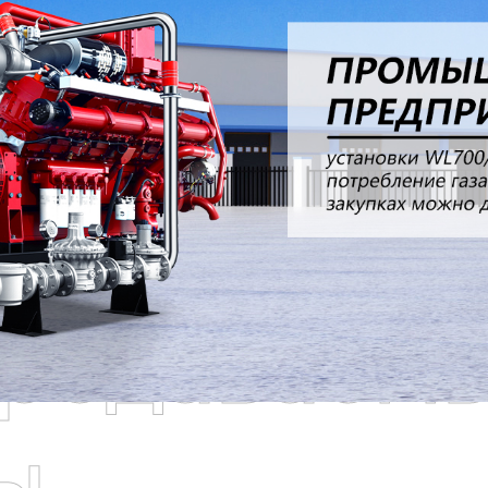
родаваем
ы