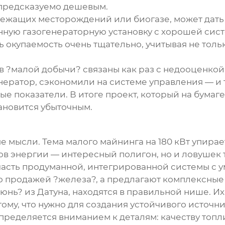
 предсказуемо дешевым.
злежащих месторождений или биогазе, может дать
енную газогенераторную установку с хорошей сис
ь окупаемость очень тщательно, учитывая не толь
в ?малой добычи? связаны как раз с недооценко
ратор, сэкономили на системе управления — и т
ые показатели. В итоге проект, который на бумаге
тановится убыточным.
 мысли. Тема малого майнинга на 180 кВт упираетс
в энергии — интересный полигон, но и ловушек т
 часть продуманной, интегрированной системы с 
о продажей ?железа?, а предлагают комплексные
сюнь?
из Датуна, находятся в правильной нише. Их
 тому, что нужно для создания устойчивого источн
определяется вниманием к деталям: качеству топ