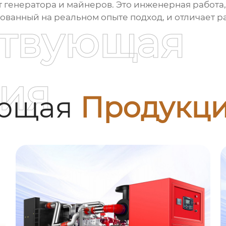
 генератора и майнеров. Это инженерная работа, 
ованный на реальном опыте подход, и отличает р
ствующая
ия
ующая
Продукц