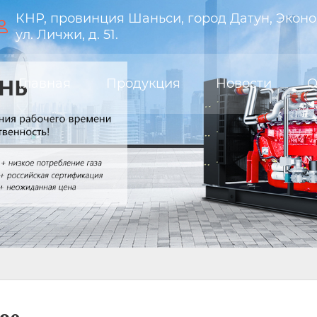
КНР, провинция Шаньси, город Датун, Эконо

ул. Личжи, д. 51.
Главная
Продукция
Новости
О