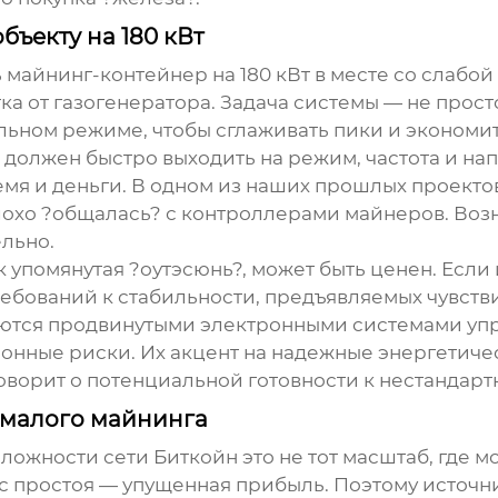
бъекту на 180 кВт
 майнинг-контейнер на 180 кВт в месте со слабой
ка от газогенератора. Задача системы — не прос
льном режиме, чтобы сглаживать пики и экономит
р должен быстро выходить на режим, частота и 
время и деньги. В одном из наших прошлых проек
плохо ?общалась? с контроллерами майнеров. Во
льно.
 упомянутая ?оутэсюнь?, может быть ценен. Если
ребований к стабильности, предъявляемых чувст
уются продвинутыми
электронными системами уп
онные риски. Их акцент на надежные энергетиче
 говорит о потенциальной готовности к нестандар
 малого майнинга
ложности сети Биткойн это не тот масштаб, где 
с простоя — упущенная прибыль. Поэтому источн