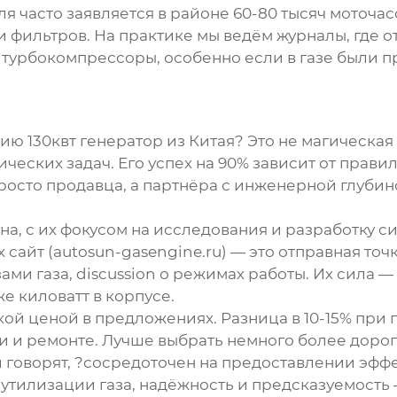
я часто заявляется в районе 60-80 тысяч моточас
 фильтров. На практике мы ведём журналы, где о
ь? турбокомпрессоры, особенно если в газе были 
ию 130квт генератор
из Китая? Это не магическая
еских задач. Его успех на 90% зависит от прави
росто продавца, а партнёра с инженерной глубино
а, с их фокусом на исследования и разработку с
 сайт (
autosun-gasengine.ru
) — это отправная точ
ми газа, discussion о режимах работы. Их сила —
е киловатт в корпусе.
кой ценой в предложениях. Разница в 10-15% при 
и и ремонте. Лучше выбрать немного более доро
ми говорят, ?сосредоточен на предоставлении эф
 утилизации газа, надёжность и предсказуемость —