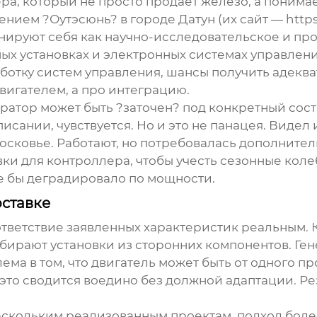
ёра, который не просто продаёт железо, а пони
нием ?Оутэсюнь? в городе Датун (их сайт —
http
онируют себя как научно-исследовательское и пр
х установках и электронных системах управления
аботку систем управления, шансы получить адекв
двигателем, а про интеграцию.
ератор
может быть ?заточен? под конкретный состав
исании, чувствуется. Но и это не панацея. Видел 
осковье. Работают, но потребовалась дополнител
 для контроллера, чтобы учесть сезонные колеб
 бы деградировало по мощности.
ставке
ответствие заявленных характеристик реальным. 
обирают установки из сторонних компонентов. Гене
ема в том, что двигатель может быть от одного пр
 это сводится воедино без должной адаптации. Рез
нескольким реализованным проектам, подход бол