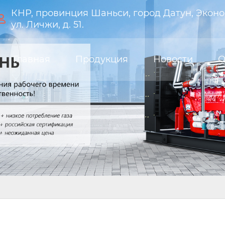
КНР, провинция Шаньси, город Датун, Эконо

ул. Личжи, д. 51.
Главная
Продукция
Новости
О