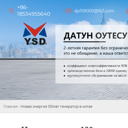
+86-


djx159000@163.com
18534955640
Главная
-
Новая энергия 130квт генератор в китае