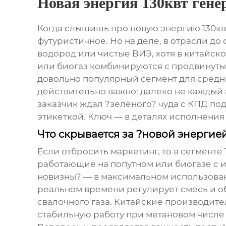
Новая энергия 130квт гене
Когда слышишь про
новую энергию 130кв
футуристичное. Но на деле, в отрасли д
водород или чистые ВИЭ, хотя в китайско
или биогаз комбинируются с продвинутым
довольно популярный сегмент для средн
действительно важно: далеко не каждый а
заказчик ждал ?зелёного? чуда с КПД по
этикеткой. Ключ — в деталях исполнения и
Что скрывается за ?новой энергие
Если отбросить маркетинг, то в сегменте
работающие на попутном или биогазе с и
новизны? — в максимальном использован
реальном времени регулирует смесь и обо
свалочного газа. Китайские производите
стабильную работу при метановом числе о