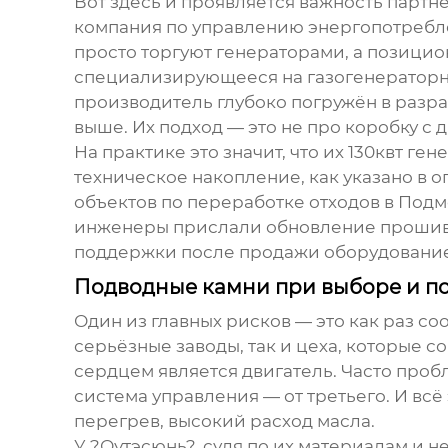
Вот здесь и проявляется важность партн
компания по управлению энергопотребле
просто торгуют генераторами, а позици
специализирующееся на газогенераторны
производитель глубоко погружён в разр
выше. Их подход — это не про коробку с 
На практике это значит, что их
130квт ген
техническое накопление, как указано в оп
объектов по переработке отходов в Подм
инженеры прислали обновление прошивки
поддержки после продажи оборудование
Подводные камни при выборе и по
Один из главных рисков — это как раз со
серьёзные заводы, так и цеха, которые с
сердцем является двигатель. Часто пробл
система управления — от третьего. И всё
перегрев, высокий расход масла.
У ?Оутэсюнь?, судя по их материалам и 