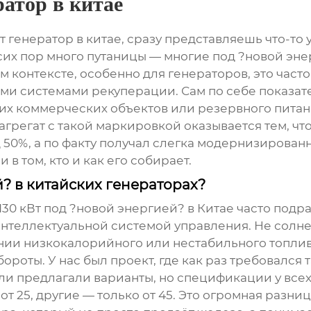
ратор в китае
т генератор в китае
, сразу представляешь что-то
о сих пор много путаницы — многие под ?новой э
м контексте, особенно для генераторов, это част
и системами рекуперации. Сам по себе показател
их коммерческих объектов или резервного питани
грегат с такой маркировкой оказывается тем, что
д 50%, а по факту получал слегка модернизирова
 в том, кто и как его собирает.
й? в китайских генераторах?
 130 кВт под ?новой энергией? в Китае часто под
нтеллектуальной системой управления. Не солнеч
ии низкокалорийного или нестабильного топлив
роты. У нас был проект, где как раз требовался 
ли предлагали варианты, но спецификации у все
т 25, другие — только от 45. Это огромная разниц