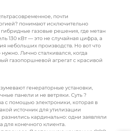
 ультрасовременное, почти
нергией? понимают исключительно
о гибридные газовые решения, где метан
ь 130 кВт — это не случайная цифра, а
я небольших производств. Но вот что
 нужно. Лично сталкивался, когда
нный газопоршневой агрегат с красивой
разумевают генераторные установки,
ные панели и не ветряки. Суть ?
а с помощью электроники, которая в
такой источник для утилизации
х разнились кардинально: одни заявляли
а для конечного клиента.