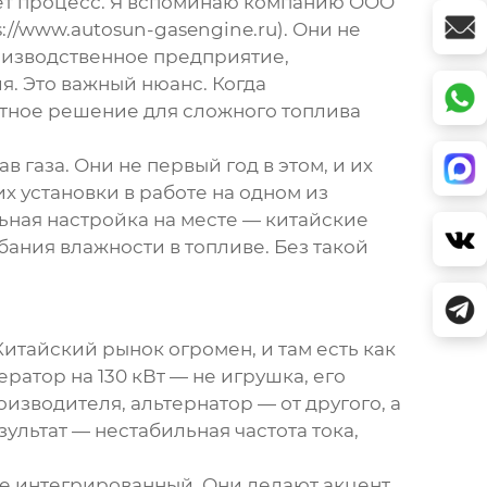
мает процесс. Я вспоминаю компанию OOO
s://www.autosun-gasengine.ru
). Они не
оизводственное предприятие,
. Это важный нюанс. Когда
атное решение для сложного топлива
 газа. Они не первый год в этом, и их
их установки в работе на одном из
ьная настройка на месте — китайские
ания влажности в топливе. Без такой
Китайский рынок огромен, и там есть как
ратор на 130 кВт — не игрушка, его
оизводителя, альтернатор — от другого, а
ультат — нестабильная частота тока,
ее интегрированный. Они делают акцент