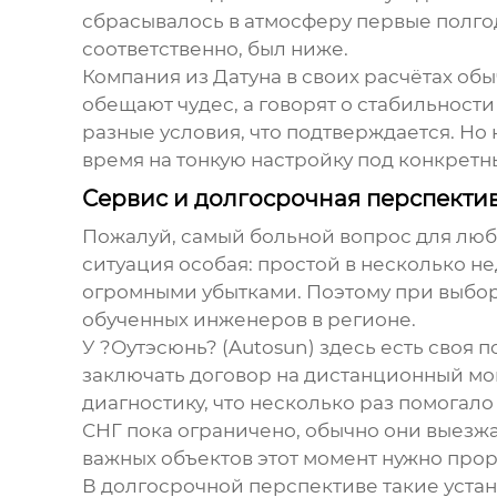
сбрасывалось в атмосферу первые полгод
соответственно, был ниже.
Компания из Датуна в своих расчётах обы
обещают чудес, а говорят о стабильности
разные условия, что подтверждается. Но
время на тонкую настройку под конкретн
Сервис и долгосрочная перспекти
Пожалуй, самый больной вопрос для любо
ситуация особая: простой в несколько н
огромными убытками. Поэтому при выборе
обученных инженеров в регионе.
У ?Оутэсюнь? (Autosun) здесь есть своя
заключать договор на дистанционный мо
диагностику, что несколько раз помога
СНГ пока ограничено, обычно они выезжа
важных объектов этот момент нужно прор
В долгосрочной перспективе такие уста