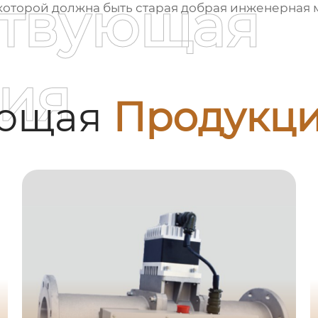
ствующая
 которой должна быть старая добрая инженерная 
ия
ующая
Продукц