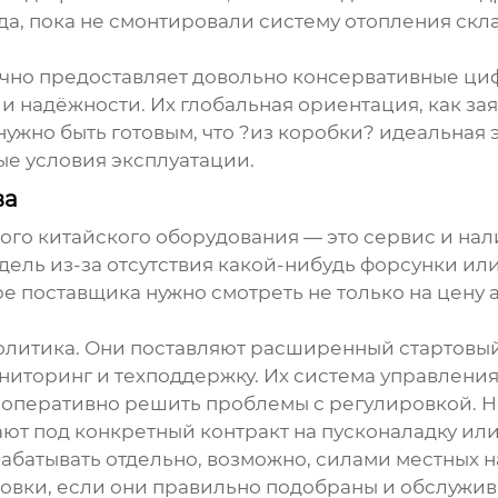
а, пока не смонтировали систему отопления скл
чно предоставляет довольно консервативные цифры
 и надёжности. Их глобальная ориентация, как з
 нужно быть готовым, что ?из коробки? идеальная
ые условия эксплуатации.
ва
го китайского оборудования — это сервис и нал
едель из-за отсутствия какой-нибудь форсунки ил
 поставщика нужно смотреть не только на цену аг
 политика. Они поставляют расширенный стартовы
ниторинг и техподдержку. Их система управлени
ло оперативно решить проблемы с регулировкой. 
ют под конкретный контракт на пусконаладку или
абатывать отдельно, возможно, силами местных 
новки, если они правильно подобраны и обслужив