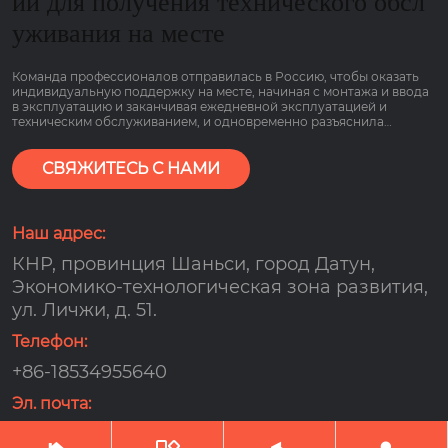
ии для получения технического обсл
уживания на месте
Команда профессионалов отправилась в Россию, чтобы оказать
индивидуальную поддержку на месте, начиная с монтажа и ввода
в эксплуатацию и заканчивая ежедневной эксплуатацией и
техническим обслуживанием, и одновременно разъяснила
основные моменты работы оборудования, связанные с низким
потреблением газа и гарантией сроком на 2 года, чтобы клиенты
могли пользоваться им болеею спокойно.
СВЯЖИТЕСЬ С НАМИ
Наш адрес:
КНР, провинция Шаньси, город Датун,
Экономико-технологическая зона развития,
ул. Личжи, д. 51.
Телефон:
+86-18534955640
Эл. почта:
djx159000@163.com