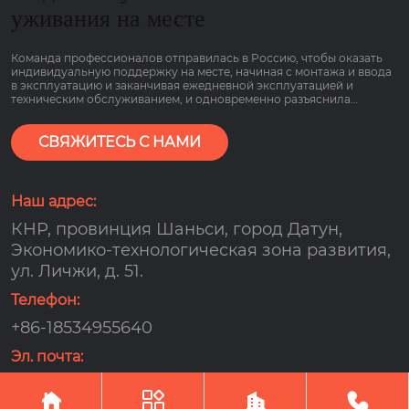
уживания на месте
Команда профессионалов отправилась в Россию, чтобы оказать
индивидуальную поддержку на месте, начиная с монтажа и ввода
в эксплуатацию и заканчивая ежедневной эксплуатацией и
техническим обслуживанием, и одновременно разъяснила
основные моменты работы оборудования, связанные с низким
потреблением газа и гарантией сроком на 2 года, чтобы клиенты
могли пользоваться им болеею спокойно.
СВЯЖИТЕСЬ С НАМИ
Наш адрес:
КНР, провинция Шаньси, город Датун,
Экономико-технологическая зона развития,
ул. Личжи, д. 51.
Телефон:
+86-18534955640
Эл. почта:
djx159000@163.com




Авторское право©OOO компания по управлению