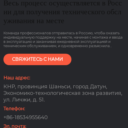
Весь процесс осуществляется в Росс
ии для получения технического обсл
уживания на месте
Команда профессионалов отправилась в Россию, чтобы оказать
индивидуальную поддержку на месте, начиная с монтажа и ввода
в эксплуатацию и заканчивая ежедневной эксплуатацией и
техническим обслуживанием, и одновременно разъяснила
основные моменты работы оборудования, связанные с низким
потреблением газа и гарантией сроком на 2 года, чтобы клиенты
могли пользоваться им болеею спокойно.
СВЯЖИТЕСЬ С НАМИ
Наш адрес:
КНР, провинция Шаньси, город Датун,
Экономико-технологическая зона развития,
ул. Личжи, д. 51.
Телефон:
+86-18534955640
Эл. почта: