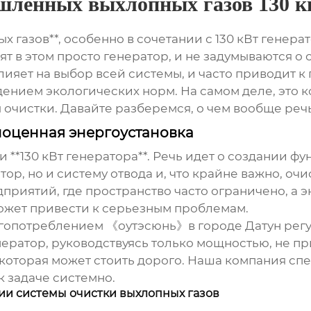
ленных выхлопных газов 130 кв
газов**, особенно в сочетании с 130 кВт генерат
ят в этом просто генератор, и не задумываются о
влияет на выбор всей системы, и часто приводит к
нием экологических норм. На самом деле, это к
 очистки. Давайте разберемся, о чем вообще речь
лноценная энергоустановка
и **130 кВт генератора**. Речь идет о создании
ор, но и систему отвода и, что крайне важно, очи
иятий, где пространство часто ограничено, а э
ожет привести к серьезным проблемам.
гопотреблением 《оутэсюнь》в городе Датун регу
нератор, руководствуясь только мощностью, не 
, которая может стоить дорого. Наша компания с
к задаче системно.
и системы очистки выхлопных газов