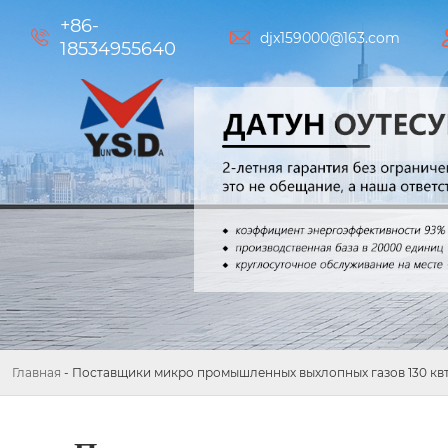
+86-


djx159000@163.com
18534955640
Главная
-
Поставщики микро промышленных выхлопных газов 130 квт