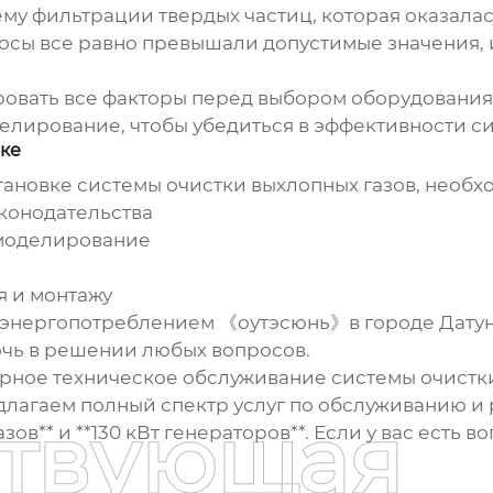
ему фильтрации твердых частиц, которая оказала
бросы все равно превышали допустимые значения,
ровать все факторы перед выбором оборудования 
елирование, чтобы убедиться в эффективности си
вке
ановке системы очистки выхлопных газов, необх
конодательства
 моделирование
я и монтажу
энергопотреблением 《оутэсюнь》в городе Датун 
чь в решении любых вопросов.
ярное техническое обслуживание системы очистки
длагаем полный спектр услуг по обслуживанию и 
ствующая
в** и **130 кВт генераторов**. Если у вас есть в