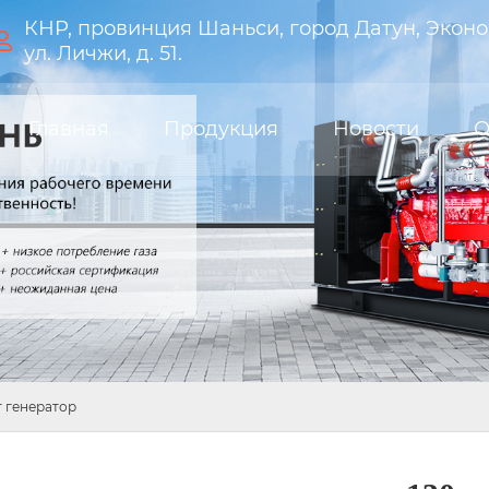
КНР, провинция Шаньси, город Датун, Эконо

ул. Личжи, д. 51.
Главная
Продукция
Новости
О
 генератор