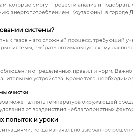
ам, которые смогут провести анализ и подобрат
нию энергопотреблением 《оутэсюнь》в городе Да
ровании системы?
ных газов – это сложный процесс, требующий уч
еры системы, выбрать оптимальную схему распол
соблюдения определенных правил и норм. Важно
анительные устройства. Кроме того, необходимо 
емы очистки
зов может влиять температура окружающей среды
дования от воздействия неблагоприятных факто
х попыток и уроки
с ситуациями, когда изначально выбранное реше