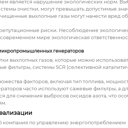
ем является нарушение экологических норм. Выб
стемы очистки, могут превышать допустимые знач
 очищенные выхлопные газы могут нанести вред 
и репутационные риски. Несоблюдение экологичес
современном мире экологическая ответственность
я микропромышленных генераторов
стки выхлопных газов, которые можно использов
ые фильтры, системы SCR (селективной каталити
ожества факторов, включая тип топлива, мощнос
ераторов часто используют сажевые фильтры, а д
я для снижения выбросов оксидов азота, что осо
ям.
реализации
O компания по управлению энергопотреблением