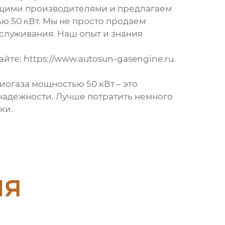
дущими производителями и предлагаем
ю 50 кВт
. Мы не просто продаем
бслуживания. Наш опыт и знания
айте:
https://www.autosun-gasengine.ru
.
иогаза мощностью 50 кВт
– это
 надежности. Лучше потратить немного
ки.
ия