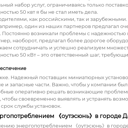
льный набор услуг, ограничиваясь только постав
ностью 50 квт
я бы не стал иметь дела.
дителями, как российскими, так и зарубежными.
 Например, один из наших партнеров предлагал оч
 Постоянно возникали проблемы с надежностью и
нер, наоборот, предлагал более дорогое оборуд
лжаем сотрудничать и успешно реализуем множес
ностью 50 кВт
– это ответственный шаг, требующ
беспечение
ржке. Надежный
поставщик миниатюрных установок
 и запасные части. Важно, чтобы у компании был
обные оперативно решать возникающие проблемы
 чтобы своевременно выявлять и устранять возм
срок службы установок.
ргопотреблением 《оутэсюнь》в городе Д
лению энергопотреблением 《оутэсюнь》в городе Д