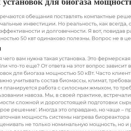
становок для биогаза мощност
стречаются обещания поставлять компактные реше
чальные инвестиции. Но реальность, как всегда, 
ффективности и долговечности. Я вот, повидав ра
ностью 50 квт
одинаково полезны. Вопрос не в це
я
я чего вам нужна такая установка. Это фермерска
что-то еще? От ответа на этот вопрос зависит в
вок для биогаза мощностью 50 кВт
. Часто клиен
ажно учитывать состав биомассы, климат, требов
 планируется работа с силосным жмыхом, то тре
зовании навоза. Мы, в своей практике, встречали
мости сложной и дорогостоящей подготовки сырь
трое решение'. Иногда это оправдано, но чаще – 
аточная мощность системы нагрева биореактора м
оценивать не только номинальную мощность, но и