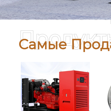
Самые П
Продукт
Самые Прод