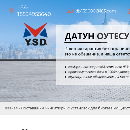
+86-


djx159000@163.com
18534955640
Главная
-
Поставщики миниатюрных установок для биогаза мощност