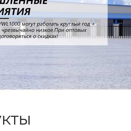
ые
кты