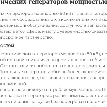
ических генераторов мощностью
их генераторов мощностью 80 кВт
– задача, котор
 клиенты сосредотачиваются исключительно на мо
, стоимость обслуживания, доступность запчасте
ботаю в этой сфере, и могу с уверенностью сказат
олгосрочное партнерство.
остей
нергетических генераторов мощностью 80 кВт
, н
вный источник питания для промышленного объек
т этого зависит выбор типа генератора: дизельн
 Дизельные генераторы обычно более экономичны
оры экологичнее, но зависят от наличия газопро
экономичный.
щность, но и пиковую потребляемую мощность.
По
редлагают генераторы с различными характеристи
ть пиковые нагрузки без перегрева и поломок. 