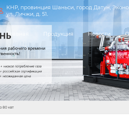
КНР, провинция Шаньси, город Датун, Эконо

ул. Личжи, д. 51.
Главная
Продукция
Новости
О
 80 квт