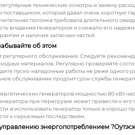
 регулярные технические осмотры и замену расхо
м поставщиком, который давал очень короткую га
ачительная поломка требовала длительного ожида
ть владения генератором и снижало его надежно
арантии и наличие запасных частей.
забывайте об этом
 регулярного обслуживания. Следуйте рекоменд
сходных материалов. Регулярно проверяйте состоя
дите пуско-наладочные работы не реже одного раз
ьное обслуживание продлит срок службы генерат
нергетических генераторов мощностью 80 кВт
час
енератора при перегрузке может привести к его 
ти и использовать генератор только в хорошо 
ти к серьезным последствиям.
управлению энергопотреблением ?Оутэс