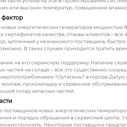
 не были учтены на этапе проектирования систем
зких или высоких температур, повышенной влажно
 фактор
 новых энергетических генераторов мощностью 8
 сертификатов качества, отзывы клиентов – все 
ор, купленный у незнакомого поставщика, быстро 
озможно. В таких случаях приходится тратить вре
ние на его сервисную поддержку. Наличие серв
х частей на складе – все это существенно сокра
нергопотреблением ?Оутэсюнь? в городе Датун
,
у, монтаж, пусконаладку и сервисное обслуживани
ьшой склад запасных частей.
асти
ке
поставщиков новых энергетических генераторо
ления и порядок обращения в сервисный центр. Уз
их можно получить. Некоторые поставщики предл