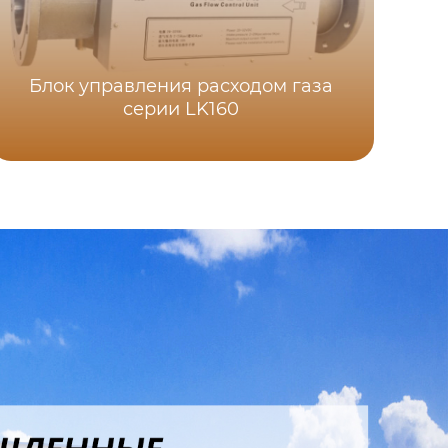
Блок управления расходом газа
Э
серии LK160