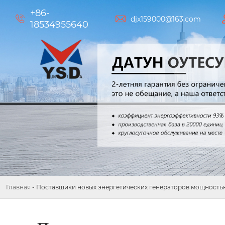
+86-


djx159000@163.com
18534955640
Главная
-
Поставщики новых энергетических генераторов мощностью