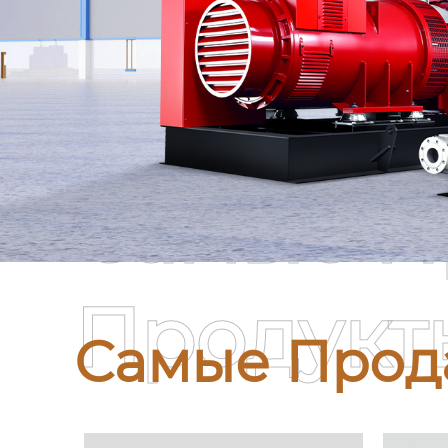
Самые П
Продукт
Самые Прод