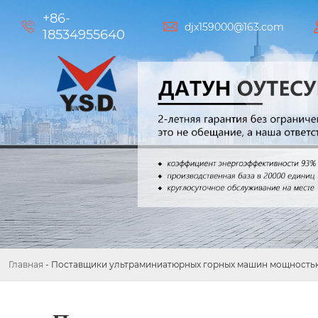
+86-


djx159000@163.com
18534955640
Главная
-
Поставщики ультраминиатюрных горных машин мощностью