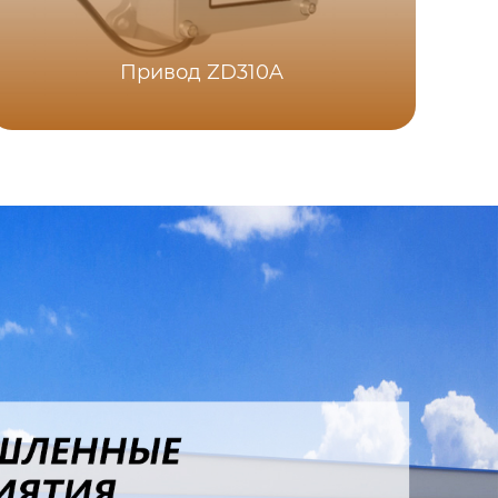
Ци
Привод ZD310A