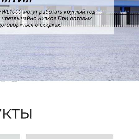
ые
кты