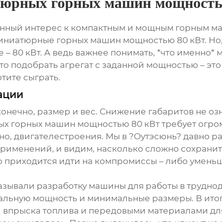
юрных горных машин мощность
нный интерес к компактным и мощным горным ма
иниатюрные горных машин мощностью 80 кВт
. Но
– 80 кВт. А ведь важнее понимать, *что именно* 
то подобрать агрегат с заданной мощностью – эт
отите сыграть.
ации
конечно, размер и вес. Снижение габаритов не о
х горных машин мощностью 80 кВт
требует огро
чно, двигателестроения. Мы в ?Оутэсюнь? давно 
применений, и видим, насколько сложно сохранит
 приходится идти на компромиссы – либо уменьш
азывали разработку машины для работы в трудно
альную мощность и минимальные размеры. В итог
 впрыска топлива и передовыми материалами для