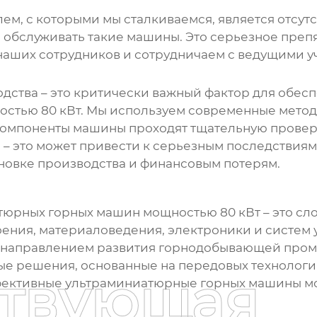
ем, с которыми мы сталкиваемся, является отсу
 обслуживать такие машины. Это серьезное препя
наших сотрудников и сотрудничаем с ведущими 
водства – это критически важный фактор для обе
стью 80 кВт
. Мы используем современные мето
 компоненты машины проходят тщательную провер
а – это может привести к серьезным последствия
ановке производства и финансовым потерям.
тюрных горных машин мощностью 80 кВт
– это сл
оения, материаловедения, электроники и систем
м направлением развития горнодобывающей пром
 решения, основанные на передовых технология
ствующая
ффективные
ультраминиатюрные горных машины м