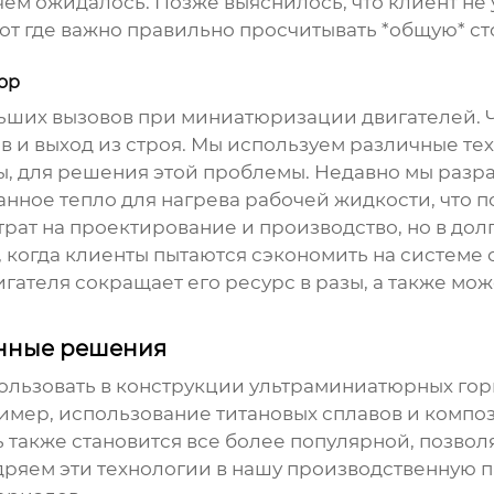
чем ожидалось. Позже выяснилось, что клиент не
от где важно правильно просчитывать *общую* сто
ор
льших вызовов при миниатюризации двигателей. 
в и выход из строя. Мы используем различные те
 для решения этой проблемы. Недавно мы разра
танное тепло для нагрева рабочей жидкости, что
трат на проектирование и производство, но в до
, когда клиенты пытаются сэкономить на системе
гателя сокращает его ресурс в разы, а также мож
енные решения
ользовать в конструкции
ультраминиатюрных гор
имер, использование титановых сплавов и композ
 также становится все более популярной, позвол
дряем эти технологии в нашу производственную п