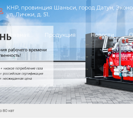
КНР, провинция Шаньси, город Датун, Эконо

ул. Личжи, д. 51.
Главная
Продукция
Новости
О
 80 квт