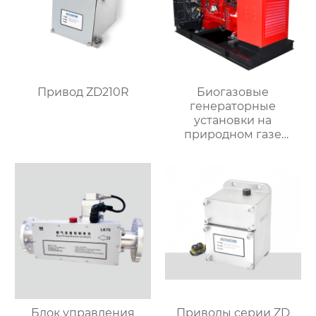
Привод ZD210R
Биогазовые
генераторные
установки на
природном газе
WL250-CNG
Блок управления
Приводы серии ZD