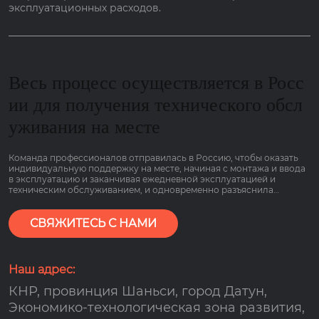
эксплуатационных расходов.
Весь процесс осуществляется в Росс
ии для получения технического обсл
уживания на месте
Команда профессионалов отправилась в Россию, чтобы оказать
индивидуальную поддержку на месте, начиная с монтажа и ввода
в эксплуатацию и заканчивая ежедневной эксплуатацией и
техническим обслуживанием, и одновременно разъяснила
основные моменты работы оборудования, связанные с низким
потреблением газа и гарантией сроком на 2 года, чтобы клиенты
могли пользоваться им болеею спокойно.
СВЯЖИТЕСЬ С НАМИ
Наш адрес:
КНР, провинция Шаньси, город Датун,
Экономико-технологическая зона развития,