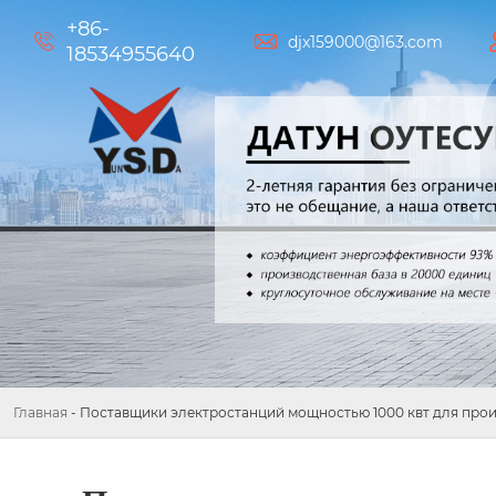
+86-


djx159000@163.com
18534955640
Главная
-
Поставщики электростанций мощностью 1000 квт для прои