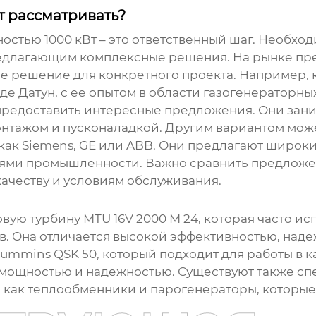
т рассматривать?
остью 1000 кВт
– это ответственный шаг. Необх
редлагающим комплексные решения. На рынке пре
ое решение для конкретного проекта. Например
 Датун, с ее опытом в области газогенераторных
предоставить интересные предложения. Они зани
онтажом и пусконаладкой. Другим вариантом мож
ак Siemens, GE или ABB. Они предлагают широки
лями промышленности. Важно сравнить предложе
ачеству и условиям обслуживания.
вую турбину MTU 16V 2000 M 24, которая часто ис
в. Она отличается высокой эффективностью, над
Cummins QSK 50, который подходит для работы в 
 мощностью и надежностью. Существуют также с
е как теплообменники и парогенераторы, которые