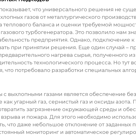
оказывает, что универсального решения не сущес
хлопных газов от металлургического производст
а теплового баланса и оценки требуемой мощност
азового турбогенератора. Это позволило нам зна
бельность предприятия. Однако, подключение к 
ать при принятии решения. Еще один случай – пр
редварительного нагрева сырья, полученного из 
ительность технологического процесса. Но тут 
, что потребовало разработки специальных алго
ы с выхлопными газами является обеспечение без
 как угарный газ, сернистый газ и оксиды азота
дотвратить загрязнение окружающей среды и обе
ь взрыва и пожара. Для этого необходимо испол
ь, что даже небольшое отклонение от заданных 
стоянный мониторинг и автоматическое регулиро