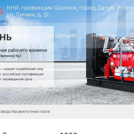
КНР, провинция Шаньси, город Датун, Эконо

ул. Личжи, д. 51.
Главная
Продукция
Новости
О
зводства выхлопных газов