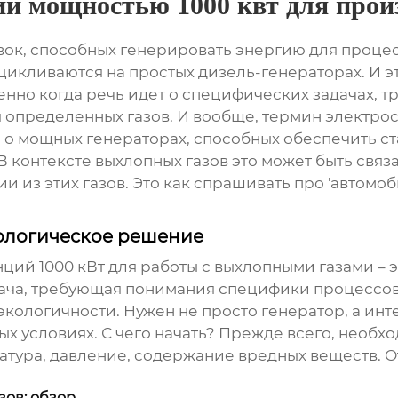
й мощностью 1000 квт для прои
вок, способных генерировать энергию для процес
цикливаются на простых дизель-генераторах. И эт
обенно когда речь идет о специфических задачах
 определенных газов. И вообще, термин
электрос
 о мощных генераторах, способных обеспечить стаб
 В контексте выхлопных газов это может быть связ
 из этих газов. Это как спрашивать про 'автомоб
нологическое решение
ций 1000 кВт
для работы с выхлопными газами – э
ча, требующая понимания специфики процессов, 
 экологичности. Нужен не просто генератор, а и
ых условиях. С чего начать? Прежде всего, необх
атура, давление, содержание вредных веществ. О
зов: обзор