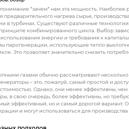
о понимание *зачем* нам эта мощность. Наиболее
я предварительного нагрева сырья, производства
и в турбинах. Существуют различные технологии
 принципе комбинированного цикла. Выбор зависи
 использования энергии и требования к капитал
 парогенерации, использующие тепло выхлопных
икле. Это позволяет значительно снизить потре
лопными газами обычно рассматривают несколько 
енераторы – это, пожалуй, самый простой и дост
стоимостью. Однако, они менее эффективны, чем 
оры, в свою очередь, более эффективны, но требу
амый эффективный, но и самый дорогой вариант. 
ации и могут использоваться для производства
азных подходов