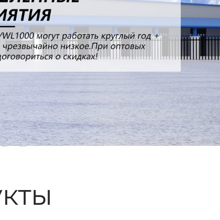
ые
кты