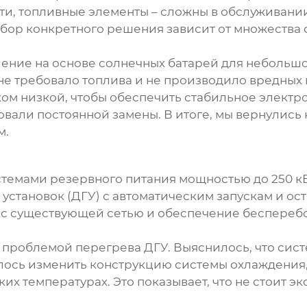
ети, топливные элементы – сложны в обслуживании
выбор конкретного решения зависит от множества 
ие на основе солнечных батарей для небольшого
е требовало топлива и не производило вредных 
ом низкой, чтобы обеспечить стабильное электр
вали постоянной замены. В итоге, мы вернулись 
м.
стемами резервного питания
мощностью до 250 к
установок (ДГУ) с автоматическим запускам и ос
с существующей сетью и обеспечение бесперебо
 проблемой перегрева ДГУ. Выяснилось, что сис
лось изменить конструкцию системы охлаждения,
их температурах. Это показывает, что не стоит э