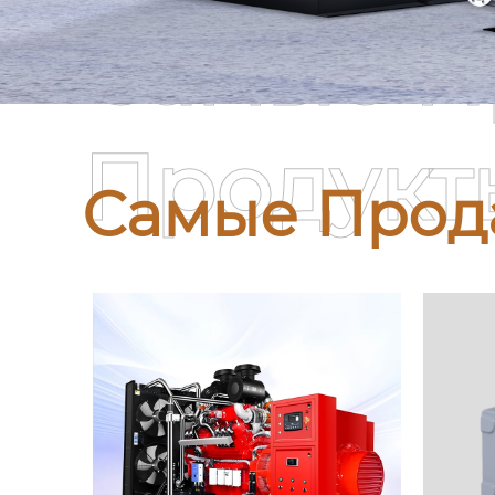
Самые П
Продукт
Самые Прод