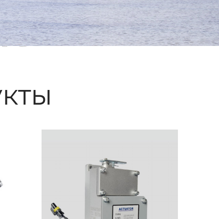
ые
кты