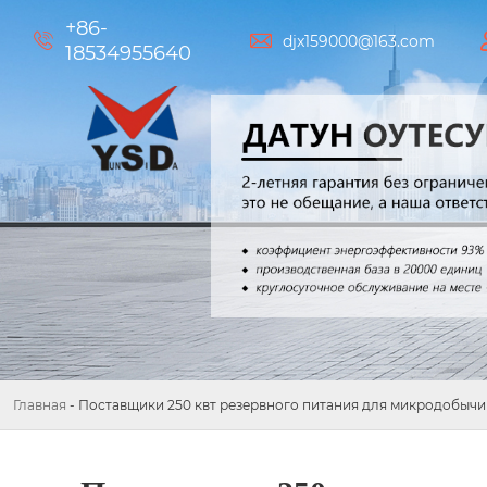
+86-


djx159000@163.com
18534955640
Главная
-
Поставщики 250 квт резервного питания для микродобычи