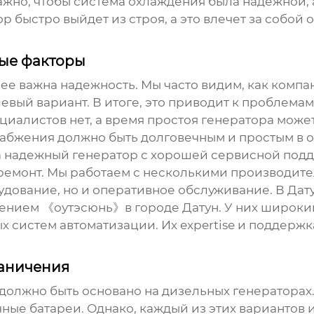
ажно, чтобы система охлаждения была надежной,
ор быстро выйдет из строя, а это влечет за собо
ные факторы
нее важна надежность. Мы часто видим, как комп
вый вариант. В итоге, это приводит к проблема
иалистов нет, а время простоя генератора може
набжения
должно быть долговечным и простым в 
а надежный генератор с хорошей сервисной подде
емонт. Мы работаем с несколькими производител
удование, но и оперативное обслуживание. В Дат
ением 《оутэсюнь》в городе Датун. У них широки
систем автоматизации. Их expertise и поддержк
раничения
должно быть основано на дизельных генераторах.
ные батареи. Однако, каждый из этих вариантов 