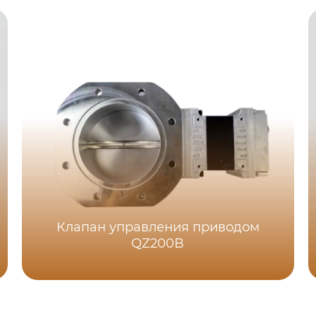
Клапан управления приводом
QZ200B