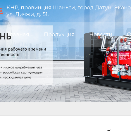
КНР, провинция Шаньси, город Датун, Эконо

ул. Личжи, д. 51.
Главная
Продукция
Новости
О