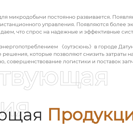
 для микродобычи
постоянно развивается. Появляю
дистанционного управления. Появляются более эк
даем, что спрос на надежные и эффективные сис
энергопотреблением 《оутэсюнь》в городе Датун 
 решения, которые позволяют снизить затраты н
о, совершенствование логистики и поставок запч
ствующая
ия
ующая
Продукц