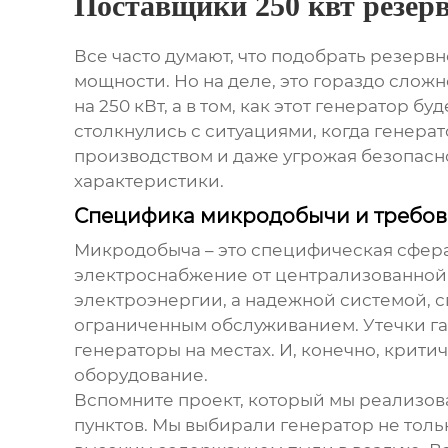
Поставщики 250 квт резер
Все часто думают, что подобрать
резервн
мощности. Но на деле, это гораздо сложне
на 250 кВт, а в том, как этот генератор 
столкнулись с ситуациями, когда генера
производством и даже угрожая безопаснос
характеристики.
Специфика микродобычи и требов
Микродобыча – это специфическая сфера.
электроснабжение от централизованной
электроэнергии, а надежной системой, с
ограниченным обслуживанием. Утечки газа
генераторы на местах. И, конечно, крити
оборудование.
Вспомните проект, который мы реализова
пунктов. Мы выбирали генератор не тольк