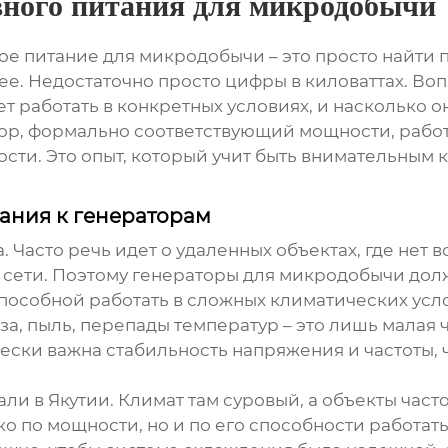
вного питания для микродобычи
ое питание
для микродобычи – это просто найти 
е. Недостаточно просто цифры в киловаттах. Вопро
будет работать в конкретных условиях, и насколько
тор, формально соответствующий мощности, рабо
ти. Это опыт, который учит быть внимательным к 
ания к генераторам
 Часто речь идет о удаленных объектах, где нет
 сети. Поэтому
генераторы для микродобычи
долж
пособной работать в сложных климатических усл
, пыль, перепады температур – это лишь малая ча
чески важна стабильность напряжения и частоты,
ли в Якутии. Климат там суровый, а объекты час
о по мощности, но и по его способности работать