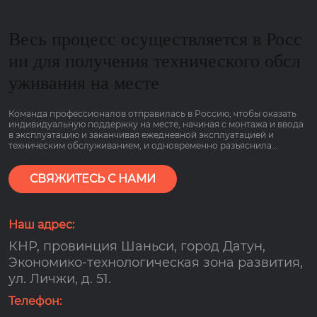
Весь процесс осуществляется в Росс
ии для получения технического обсл
уживания на месте
Команда профессионалов отправилась в Россию, чтобы оказать
индивидуальную поддержку на месте, начиная с монтажа и ввода
в эксплуатацию и заканчивая ежедневной эксплуатацией и
техническим обслуживанием, и одновременно разъяснила
основные моменты работы оборудования, связанные с низким
потреблением газа и гарантией сроком на 2 года, чтобы клиенты
могли пользоваться им болеею спокойно.
СВЯЖИТЕСЬ С НАМИ
Наш адрес:
КНР, провинция Шаньси, город Датун,
Экономико-технологическая зона развития,
ул. Личжи, д. 51.
Телефон: