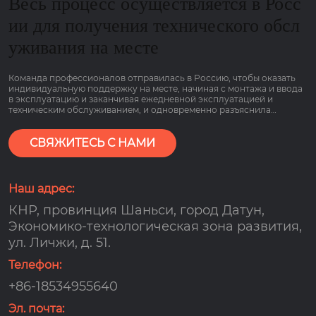
Весь процесс осуществляется в Росс
ии для получения технического обсл
уживания на месте
Команда профессионалов отправилась в Россию, чтобы оказать
индивидуальную поддержку на месте, начиная с монтажа и ввода
в эксплуатацию и заканчивая ежедневной эксплуатацией и
техническим обслуживанием, и одновременно разъяснила
основные моменты работы оборудования, связанные с низким
потреблением газа и гарантией сроком на 2 года, чтобы клиенты
могли пользоваться им болеею спокойно.
СВЯЖИТЕСЬ С НАМИ
Наш адрес:
КНР, провинция Шаньси, город Датун,
Экономико-технологическая зона развития,
ул. Личжи, д. 51.
Телефон:
+86-18534955640
Эл. почта: