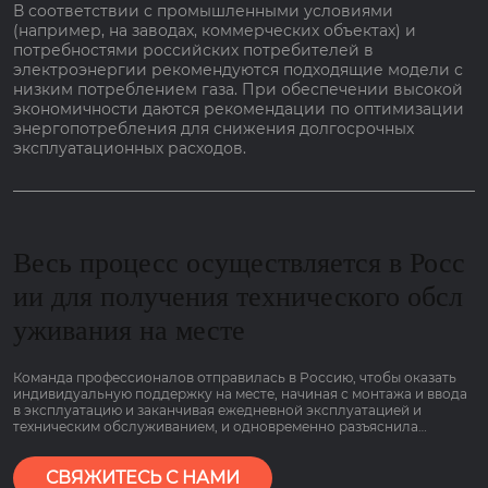
В соответствии с промышленными условиями
(например, на заводах, коммерческих объектах) и
потребностями российских потребителей в
электроэнергии рекомендуются подходящие модели с
низким потреблением газа. При обеспечении высокой
экономичности даются рекомендации по оптимизации
энергопотребления для снижения долгосрочных
эксплуатационных расходов.
Весь процесс осуществляется в Росс
ии для получения технического обсл
уживания на месте
Команда профессионалов отправилась в Россию, чтобы оказать
индивидуальную поддержку на месте, начиная с монтажа и ввода
в эксплуатацию и заканчивая ежедневной эксплуатацией и
техническим обслуживанием, и одновременно разъяснила
основные моменты работы оборудования, связанные с низким
потреблением газа и гарантией сроком на 2 года, чтобы клиенты
могли пользоваться им болеею спокойно.
СВЯЖИТЕСЬ С НАМИ