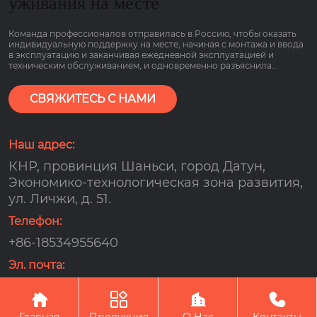
уживания на месте
Команда профессионалов отправилась в Россию, чтобы оказать
индивидуальную поддержку на месте, начиная с монтажа и ввода
в эксплуатацию и заканчивая ежедневной эксплуатацией и
техническим обслуживанием, и одновременно разъяснила
основные моменты работы оборудования, связанные с низким
потреблением газа и гарантией сроком на 2 года, чтобы клиенты
могли пользоваться им болеею спокойно.
СВЯЖИТЕСЬ С НАМИ
Наш адрес:
КНР, провинция Шаньси, город Датун,
Экономико-технологическая зона развития,
ул. Личжи, д. 51.
Телефон:
+86-18534955640
Эл. почта:
djx159000@163.com




Авторское право©OOO компания по управлению
энергопотреблением 《оутэсюнь》в городе Датун
Главная
Продукция
О Нас
Контакты