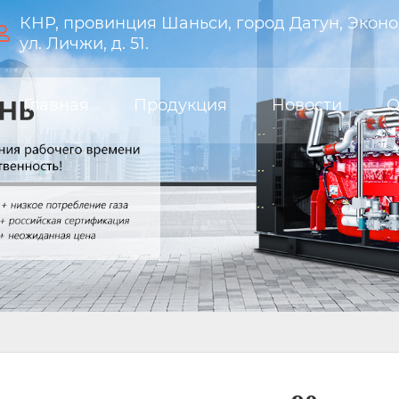
КНР, провинция Шаньси, город Датун, Эконо

ул. Личжи, д. 51.
Главная
Продукция
Новости
О