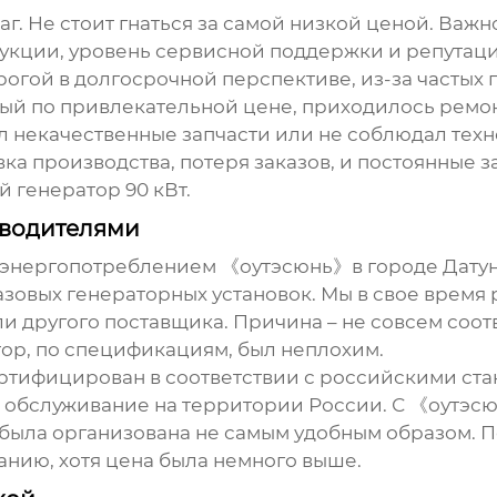
г. Не стоит гнаться за самой низкой ценой. Важн
укции, уровень сервисной поддержки и репутаци
рогой в долгосрочной перспективе, из-за частых
нный по привлекательной цене, приходилось ремо
л некачественные запчасти или не соблюдал техн
ка производства, потеря заказов, и постоянные з
ый
генератор 90 кВт
.
зводителями
ергопотреблением 《оутэсюнь》в городе Датун (ht
азовых генераторных установок. Мы в свое врем
али другого поставщика. Причина – не совсем соо
тор, по спецификациям, был неплохим.
ертифицирован в соответствии с российскими ст
 обслуживание на территории России. С 《оутэс
была организована не самым удобным образом. По
анию, хотя цена была немного выше.