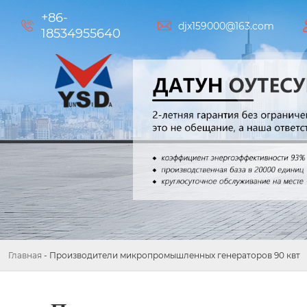
+86-


djx159000@163.com
18534955640
Главная
-
Производители микропромышленных генераторов 90 квт