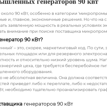
ышленных генераторов 90 квт
около 90 кВт, особенно в категории 'микропромы
ые и, главное, экономичные решения. Но что на с
ать заявленную мощность в реальных условиях эк
щать внимание при поиске поставщика
микропром
енератор 90 кВт?
ный' – это, скорее, маркетинговый ход. По сути,
тельных площадок или для резервного электросн
ктность и относительно низкий уровень шума. На
энергией цеха, где требуется бесперебойное пит
шленного оборудования.
это не абсолютная величина. Она должна соответс
стей приведет либо к переплате, либо к недост
Вт
, необходимо тщательно проанализировать граф
ставщика
генераторов 90 кВт