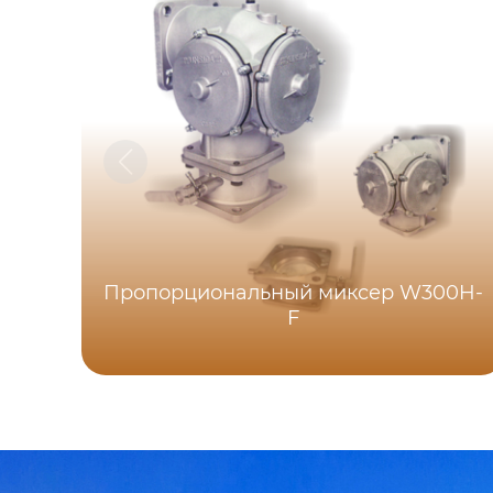
Пропорциональный миксер W300H-
F