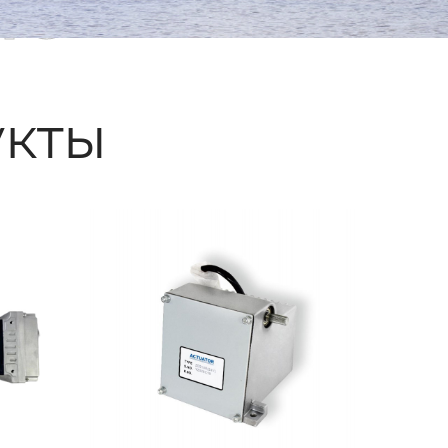
ые
кты