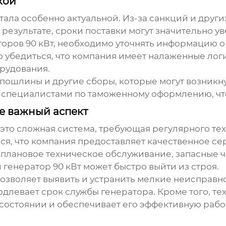
кой
тала особенно актуальной. Из-за санкций и друг
 результате, сроки поставки могут значительно ув
оров 90 кВт
, необходимо уточнять информацию о
о убедиться, что компания имеет налаженные лог
рудования.
 пошлины и другие сборы, которые могут возникну
о специалистами по таможенному оформлению, чт
е важный аспект
, это сложная система, требующая регулярного те
я, что компания предоставляет качественное се
и плановое техническое обслуживание, запасные
й
генератор 90 кВт
может быстро выйти из строя.
зволяет выявить и устранить мелкие неисправно
длевает срок службы генератора. Кроме того, т
остоянии и обеспечивает его эффективную работу