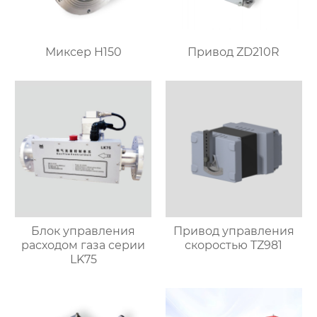
Миксер H150
Привод ZD210R
Блок управления
Привод управления
расходом газа серии
скоростью TZ981
LK75