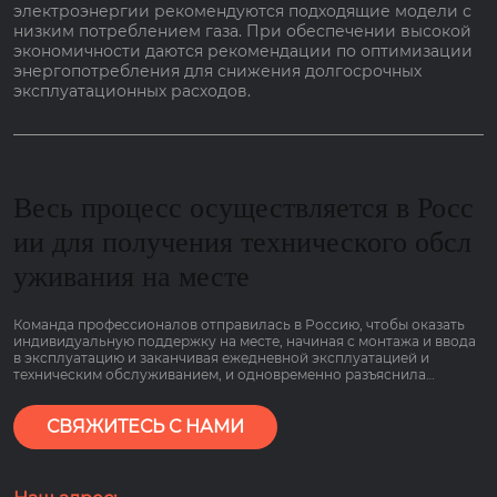
электроэнергии рекомендуются подходящие модели с
низким потреблением газа. При обеспечении высокой
экономичности даются рекомендации по оптимизации
энергопотребления для снижения долгосрочных
эксплуатационных расходов.
Весь процесс осуществляется в Росс
ии для получения технического обсл
уживания на месте
Команда профессионалов отправилась в Россию, чтобы оказать
индивидуальную поддержку на месте, начиная с монтажа и ввода
в эксплуатацию и заканчивая ежедневной эксплуатацией и
техническим обслуживанием, и одновременно разъяснила
основные моменты работы оборудования, связанные с низким
потреблением газа и гарантией сроком на 2 года, чтобы клиенты
могли пользоваться им болеею спокойно.
СВЯЖИТЕСЬ С НАМИ