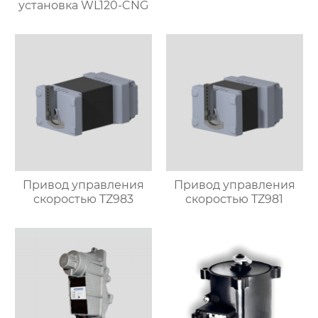
установка WL120-CNG
Привод управления
Привод управления
скоростью TZ983
скоростью TZ981