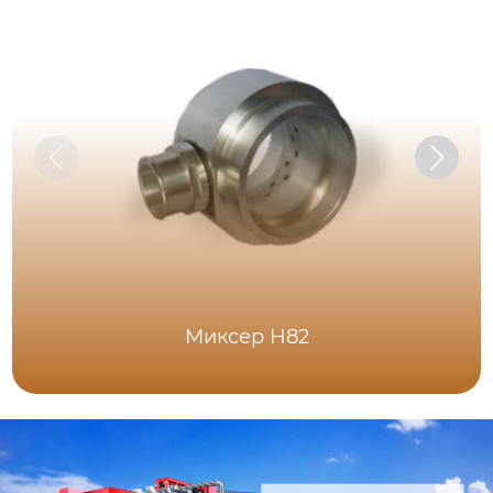
Миксер H82