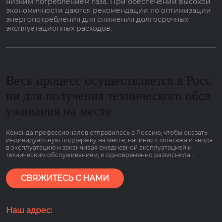
низким потреблением газа. При обеспечении высокой
экономичности даются рекомендации по оптимизации
энергопотребления для снижения долгосрочных
эксплуатационных расходов.
Весь процесс осуществляется в Росс
ии для получения технического обсл
уживания на месте
Команда профессионалов отправилась в Россию, чтобы оказать
индивидуальную поддержку на месте, начиная с монтажа и ввода
в эксплуатацию и заканчивая ежедневной эксплуатацией и
техническим обслуживанием, и одновременно разъяснила
основные моменты работы оборудования, связанные с низким
потреблением газа и гарантией сроком на 2 года, чтобы клиенты
могли пользоваться им болеею спокойно.
СВЯЖИТЕСЬ С НАМИ
Наш адрес: