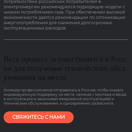
потребностями российских потребителей в
электроэнергии рекомендуются подходящие модели с
низким потреблением газа. При обеспечении высокой
экономичности даются рекомендации по оптимизации
энергопотребления для снижения долгосрочных
эксплуатационных расходов.
Весь процесс осуществляется в Росс
ии для получения технического обсл
уживания на месте
Команда профессионалов отправилась в Россию, чтобы оказать
индивидуальную поддержку на месте, начиная с монтажа и ввода
в эксплуатацию и заканчивая ежедневной эксплуатацией и
техническим обслуживанием, и одновременно разъяснила
основные моменты работы оборудования, связанные с низким
потреблением газа и гарантией сроком на 2 года, чтобы клиенты
могли пользоваться им болеею спокойно.
СВЯЖИТЕСЬ С НАМИ