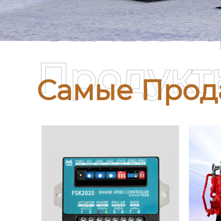
Самые П
Продукт
Самые Прод