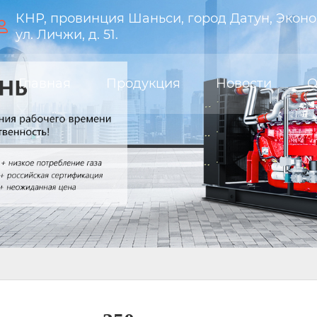
КНР, провинция Шаньси, город Датун, Эконо

ул. Личжи, д. 51.
Главная
Продукция
Новости
О