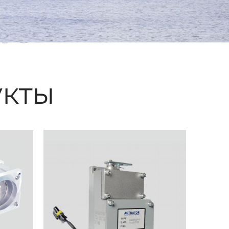
ые
кты