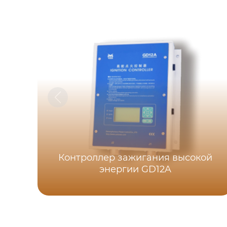
Контроллер зажигания высокой
энергии GD12A