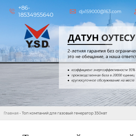
+86-


djx159000@163.com
18534955640
Главная
-
Топ компаний для газовый генератор 350квт