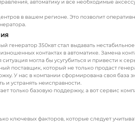
управления, автоматику и все необходимые аксесс
центров в вашем регионе. Это позволит операти
нератора.
ния
вый генератор 350квт
стал выдавать нестабильно
 изношенных контактах в автоматике. Замена конт
я ситуация могла бы усугубиться и привести к с
ежный поставщик, который не только продаст генер
ку. У нас в компании сформирована своя база з
ть и устранять неисправности.
гает только базовую поддержку, а вот сервис ко
олько ключевых факторов, которые следует учиты