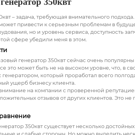
генератор 350квт
0квт
– задача, требующая внимательного подхода
, может привести к серьезным проблемам в будуще
удования, но и уровень сервиса, доступность зап
этой сфере убедили меня в этом.
ти
азовый генератор 350квт
сейчас очень популярны 
се это может быть не на высоком уровне, что, в с
 генератором, который проработал всего полгода
зный ущерб бизнесу клиента.
внимание на компании с проверенной репутацией 
ложительных отзывов от других клиентов. Это не 
сравнение
енератор 350квт
существует несколько достойных
ильные и слабые стороны. Но можно выделить нес