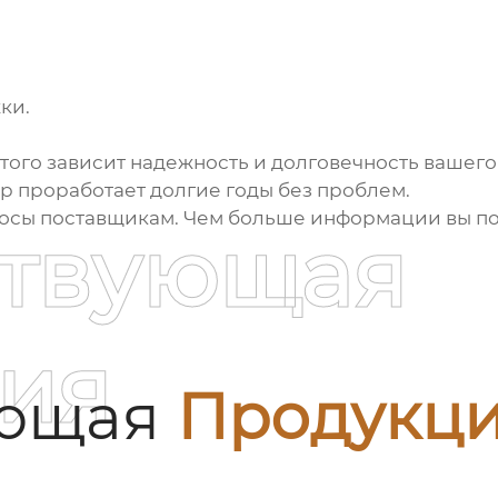
ки.
 этого зависит надежность и долговечность вашег
ор проработает долгие годы без проблем.
просы поставщикам. Чем больше информации вы п
ствующая
ия
ующая
Продукц