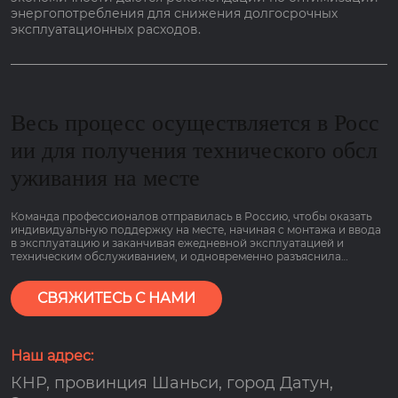
энергопотребления для снижения долгосрочных
эксплуатационных расходов.
Весь процесс осуществляется в Росс
ии для получения технического обсл
уживания на месте
Команда профессионалов отправилась в Россию, чтобы оказать
индивидуальную поддержку на месте, начиная с монтажа и ввода
в эксплуатацию и заканчивая ежедневной эксплуатацией и
техническим обслуживанием, и одновременно разъяснила
основные моменты работы оборудования, связанные с низким
потреблением газа и гарантией сроком на 2 года, чтобы клиенты
могли пользоваться им болеею спокойно.
СВЯЖИТЕСЬ С НАМИ
Наш адрес:
КНР, провинция Шаньси, город Датун,