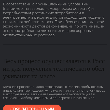
В соответствии с промышленными условиями
(например, на заводах, коммерческих объектах) и
потребностями российских потребителей в
электроэнергии рекомендуются подходящие модели с
низким потреблением газа. При обеспечении высокой
экономичности даются рекомендации по оптимизации
энергопотребления для снижения долгосрочных
эксплуатационных расходов.
Весь процесс осуществляется в Росс
ии для получения технического обсл
уживания на месте
Команда профессионалов отправилась в Россию, чтобы оказать
индивидуальную поддержку на месте, начиная с монтажа и ввода
в эксплуатацию и заканчивая ежедневной эксплуатацией и
техническим обслуживанием, и одновременно разъяснила
основные моменты работы оборудования, связанные с низким
потреблением газа и гарантией сроком на 2 года, чтобы клиенты
могли пользоваться им болеею спокойно.
СВЯЖИТЕСЬ С НАМИ