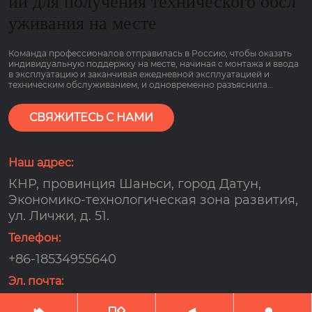
ии для получения технического обсл
уживания на месте
Команда профессионалов отправилась в Россию, чтобы оказать
индивидуальную поддержку на месте, начиная с монтажа и ввода
в эксплуатацию и заканчивая ежедневной эксплуатацией и
техническим обслуживанием, и одновременно разъяснила
основные моменты работы оборудования, связанные с низким
потреблением газа и гарантией сроком на 2 года, чтобы клиенты
могли пользоваться им болеею спокойно.
СВЯЖИТЕСЬ С НАМИ
Наш адрес:
КНР, провинция Шаньси, город Датун,
Экономико-технологическая зона развития,
ул. Личжи, д. 51.
Телефон:
+86-18534955640
Эл. почта:
djx159000@163.com