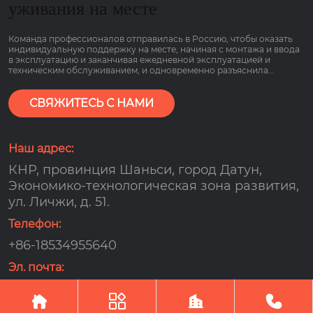
уживания на месте
Команда профессионалов отправилась в Россию, чтобы оказать
индивидуальную поддержку на месте, начиная с монтажа и ввода
в эксплуатацию и заканчивая ежедневной эксплуатацией и
техническим обслуживанием, и одновременно разъяснила
основные моменты работы оборудования, связанные с низким
потреблением газа и гарантией сроком на 2 года, чтобы клиенты
могли пользоваться им болеею спокойно.
СВЯЖИТЕСЬ С НАМИ
Наш адрес:
КНР, провинция Шаньси, город Датун,
Экономико-технологическая зона развития,
ул. Личжи, д. 51.
Телефон:
+86-18534955640
Эл. почта:
djx159000@163.com




Авторское право©OOO компания по управлению