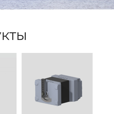
ые
кты