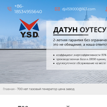
+86-


djx159000@163.com
18534955640
Главная
-
700 квт газовый генератор цена завод