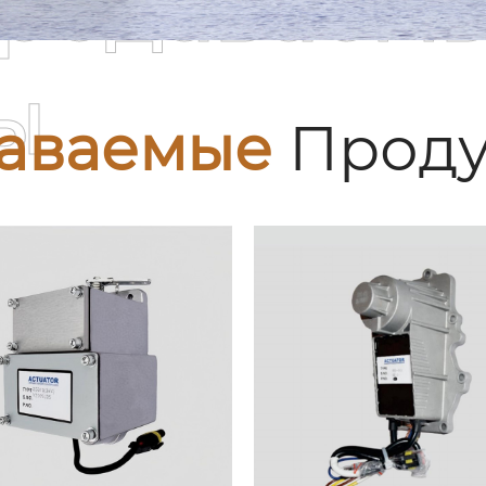
родаваем
ы
аваемые
Проду