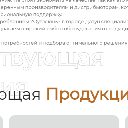
ние. Не стоит экономить на качестве, так как эт
еренным производителям и дистрибьюторам, кот
ссиональную поддержку.
еблением ?Оутэсюнь? в городе Датун специализ
едлагаем широкий выбор оборудования от ведущ
 потребностей и подбора оптимального решения,
ствующая
ия
ующая
Продукц