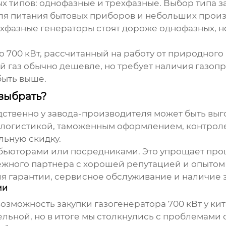
х типов: однофазные и трехфазные. Выбор типа з
я питания бытовых приборов и небольших произво
хфазные генераторы стоят дороже однофазных, н
700 кВт, рассчитанный на работу от природного г
газ обычно дешевле, но требует наличия газопр
быть выше.
 выбрать?
ственно у завода-производителя может быть выго
логистикой, таможенным оформлением, контролем
льную скидку.
бьюторами или посредниками. Это упрощает проц
ежного партнера с хорошей репутацией и опытом
я гарантии, сервисное обслуживание и наличие 
ми
возможность закупки
газогенератора
700 кВт у ки
льной, но в итоге мы столкнулись с проблемами 