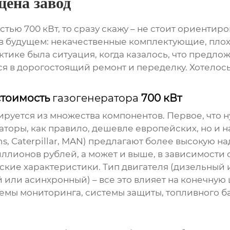
цена завод
ью 700 кВт, то сразу скажу – не стоит ориентиро
ты в будущем: некачественные комплектующие, пло
тике была ситуация, когда казалось, что предл
ся в дорогостоящий ремонт и переделку. Хотелос
стоимость
газогенератора
700 кВт
руется из множества компонентов. Первое, что н
торы, как правило, дешевле европейских, но и н
 Caterpillar, MAN) предлагают более высокую над
 миллионов рублей, а может и выше, в зависимости
ские характеристики. Тип двигателя (дизельный 
или асинхронный) – все это влияет на конечную ц
емы мониторинга, системы защиты, топливного бак