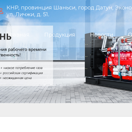
КНР, провинция Шаньси, город Датун, Эконо

ул. Личжи, д. 51.
Главная
Продукция
Новости
О