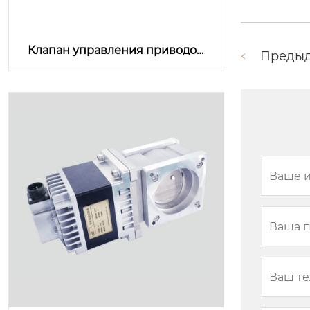
Клапан управления приводом
Преды
QZ200B