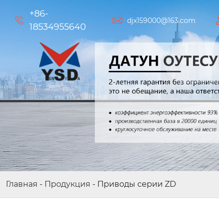
+86-


djx159000@163.com
18534955640
Газогенераторная установка W
L80-CNG
Главная
-
Продукция
-
Приводы серии ZD