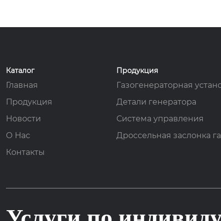
ьской местности (небольшие мед
ицинские пункты, общественные 
торговые точки) и других неболь
ших и микропредприятий, может 
Цифровой дисплейный контро
использоваться в качестве основ
ллер скорости OT3120D
ного источника питания для обес
Каталог
Продукция
печения ежедневное маломощн
Главная
Газогенераторная устан
ое потребление электроэнергии
 или в качестве резервного исто
Продукция
Детали генератора
чника питания при перебоях в п
Новости
Система управления
одаче электроэнергии обеспечи
вает стабильное энергоснабжен
О Нас
Дроссельная заслонка га
ие.
Контакты
Услуги по индивид