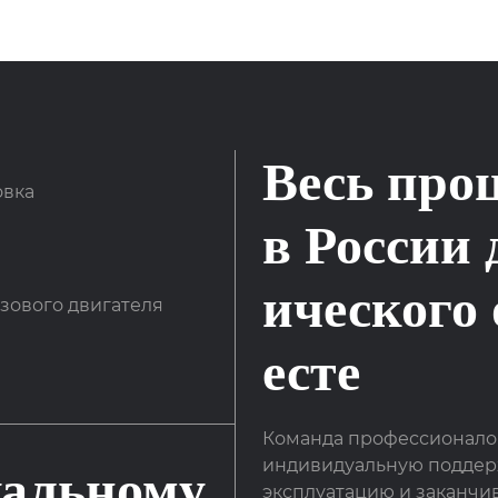
Весь про
овка
в России 
ического
зового двигателя
есте
Команда профессионалов
индивидуальную поддержк
уальному
эксплуатацию и заканчи