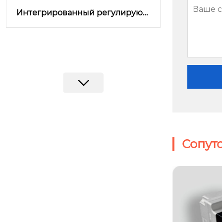
Интегрированный регулирующ
ий клапан серии KZ
Сопут