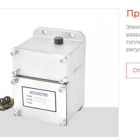
Пр
Элек
разр
топл
регу
От