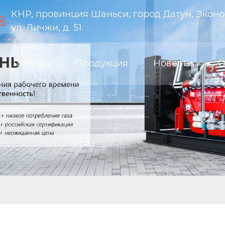
КНР, провинция Шаньси, город Датун, Эконо

ул. Личжи, д. 51.
Главная
Продукция
Новости
О