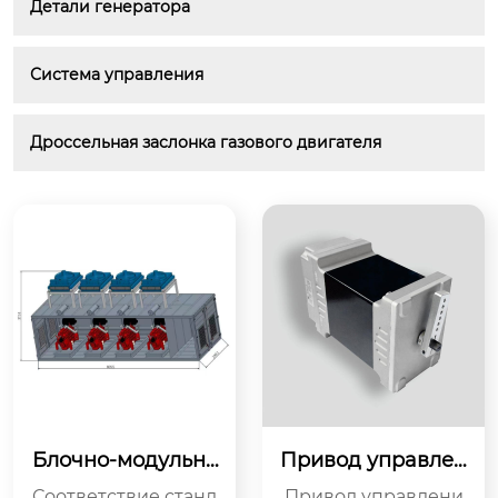
Детали генератора
Система управления
Дроссельная заслонка газового двигателя
Блочно-модульна
Привод управлен
я генераторная у
ия скоростью QZ9
Соответствие станд
Привод управлени