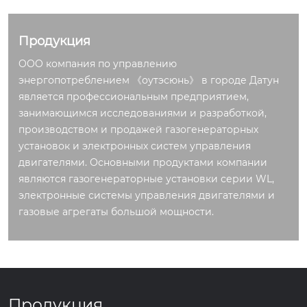
ограничение расхо
исимые настройки
да топлива при зап
высокой/низкой ско
уске.
рости.
Продукция
OOO компания по управлению
энергопотреблением 《оутэсюнь》 в городе Датун
является профессиональным предприятием,
занимающимся исследованиями и разработкой,
производством и продажей газогенераторных
установок и электронных систем управления
двигателями. Основными продуктами компании
являются газогенераторные установки серии WL,
электронные системы управления двигателями и
газовые агрегаты большой мощности.
Продукция