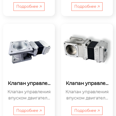
представляет собо
серии QZ состоит и
й интегрированную
з роторного двигат
Подробнее 🡥
Подробнее 🡥
систему управлени
еля и дроссельной
я скоростью, разраб
заслонки соответст
отанную специальн
вующего размера, о
о для газовых двига
бычно называемой
телей, которая отли
клапаном управлен
чается простотой ус
ия приводом.
тановки, удобством
эксплуатации и выс
окой надежностью.
Клапан управлен
Клапан управлен
ия приводом QZ1
ия приводом QZ1
Клапан управления
Клапан управления
60B
20A
впуском двигателя
впуском двигателя
серии QZ состоит и
серии QZ состоит и
з роторного двигат
з роторного двигат
Подробнее 🡥
Подробнее 🡥