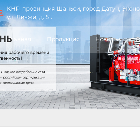
КНР, провинция Шаньси, город Датун, Эконо

ул. Личжи, д. 51.
Главная
Продукция
Новости
О