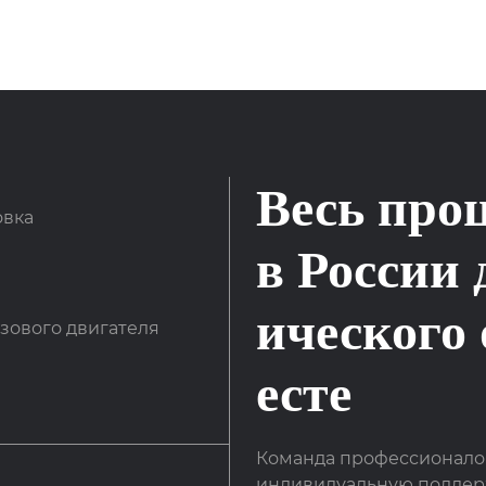
Весь про
овка
в России 
ического
зового двигателя
есте
Команда профессионалов
индивидуальную поддержк