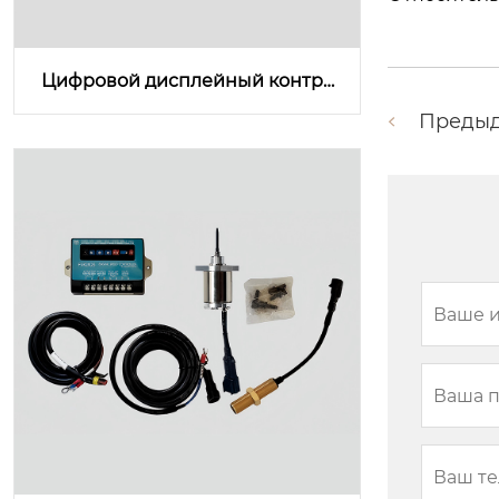
Цифровой дисплейный контро
ллер скорости OT3120D
Преды