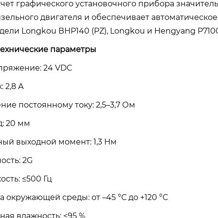
чет графического установочного прибора значител
изельного двигателя и обеспечивает автоматическое 
дели Longkou ВНР140 (PZ), Longkou и Hengyang P7100
ехнические параметры
пряжение: 24 VDC
 2,8 А
ие постоянному току: 2,5–3,7 Ом
: 20 мм
ый выходной момент: 1,3 Нм
ость: 2G
сть: ≤500 Гц
 окружающей среды: от –45 °С до +120 °С
ная влажность: <95 %