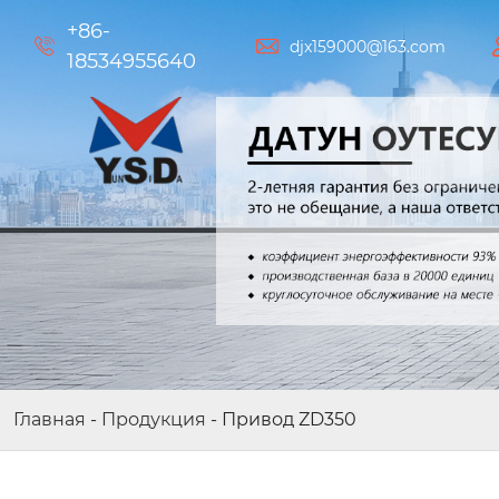
+86-


djx159000@163.com
18534955640
Цифровой позиционный приво
д OT983
Главная
-
Продукция
-
Привод ZD350