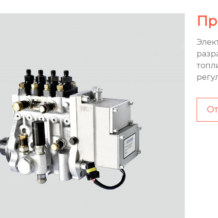
Пр
Элек
разр
топл
регу
От