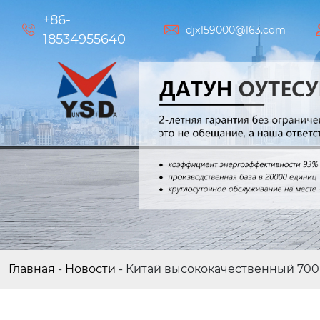
+86-


djx159000@163.com
18534955640
Главная
-
Новости
-
Китай высококачественный 700 