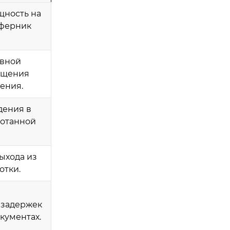
щность на
сферник
ивной
ащения
ения.
дения в
ботанной
ыхода из
отки.
 задержек
кументах.