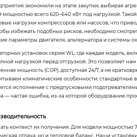
дприятия экономили на этапе закупки, выбирая агре
мощностью всего 620–640 кВт под нагрузкой. Тако
овые нагрузки компрессоров или насосов, что приво
бы избежать подобных рисков, необходимо смотрет
ие параметры двигателя, альтернатора и системы о
торных установок серии WL, где каждая модель, вк
ной нагрузкой перед отгрузкой. Это позволяет нам
оянная мощность (COP), доступная 24/7, а не кратко
читываем климатические особенности: стандартные 
буется исполнение с предпусковыми подогревателям
 — частая ошибка, из-за которой оборудование про
изводительность
ать контекст их получения. Для модели мощностью 
еская отдача, но и тепловой баланс. Наши установк