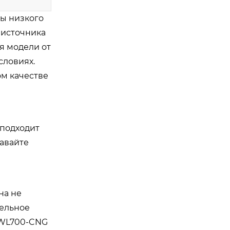
зы низкого
 источника
я модели от
словиях.
ом качестве
 подходит
Давайте
на не
тельное
 WL700-CNG