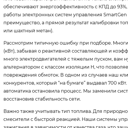
обеспечивают энергоэффективность с КПД до 93%, 
работы электронных систем управления SmartGen и
преимущество, а прямой результат калибровки топ
или шахтный метан).
Рассмотрим типичную ошибку при подборе. Многи
(кВт), забывая о реактивной составляющей и коэф
много электродвигателей с тяжелым пуском, вам 
альтернатором с классом изоляции H, что позволяе
повреждения обмоток. В одном из случаев наш кли
конкурентов, который “на бумаге” выдавал 700 кВт
автоматика остановила процесс. Мы заменили сис
восстановив стабильность сети.
Важно также учитывать тип топлива. Для природно
смесители с быстрой реакцией. Наши системы уп
зажигания в зависимости от качества газа, что за