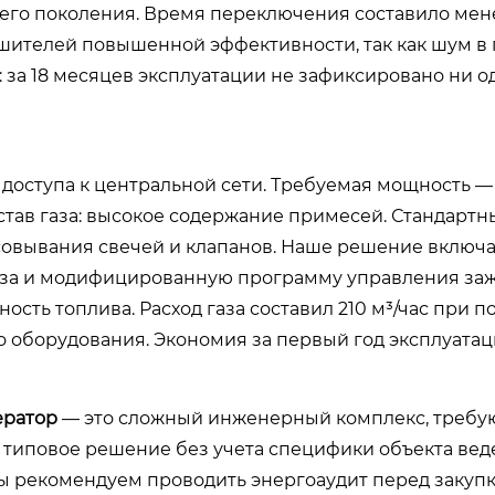
ьего поколения. Время переключения составило мене
шителей повышенной эффективности, так как шум в
 за 18 месяцев эксплуатации не зафиксировано ни о
доступа к центральной сети. Требуемая мощность — 
тав газа: высокое содержание примесей. Стандартн
ксовывания свечей и клапанов. Наше решение включ
аза и модифицированную программу управления за
сть топлива. Расход газа составил 210 м³/час при п
о оборудования. Экономия за первый год эксплуата
ератор
— это сложный инженерный комплекс, треб
 типовое решение без учета специфики объекта веде
ы рекомендуем проводить энергоаудит перед закупк