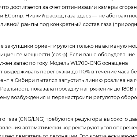
что достигается за счет оптимизации камеры сгоран
 EComp. Низкий расход газа здесь — не абстрактно
ливной рампы под конкретный состав газа (природн
е закупщики ориентируются только на активную мо
фициенте мощности (cos φ). Если ваше оборудование
нужен запас по току. Модель WL700-CNG оснащена
т выдерживать перегрузки до 110% в течение часа бе
ент в Сибири пытался запустить линию розлива на 
. Реальность показала просадку напряжения до 180В п
тему возбуждения и перенастроили регулятор оборо
го газа (CNG/LNG) требуются редукторы высокого да
равления автоматически корректируют угол опереж
щищает двигатель от детонации. Это критически важно