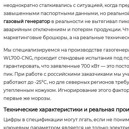
неоднократно сталкивались с ситуацией, когда пре
завышенными паспортными данными, но реальной 
газовый генератор
в реальности не вытягивал пик
аварийным отключениям и потерям продукции. Что
маркетинговые брошюры, а на реальные техническ
Мы специализируемся на производстве газогенера
WL700-CNG, проходит стендовые испытания под пол
гарантировать, что заявленные 700 кВт — это пост
пик. При работе с российскими заказчиками мы у
работают до -25°C, но для северных регионов тре
утепленным кожухом. Игнорирование этого фактора
первые же морозы.
Технические характеристики и реальная про
Цифры в спецификации могут лгать, если не поним
ключевым параметром является не только электрич