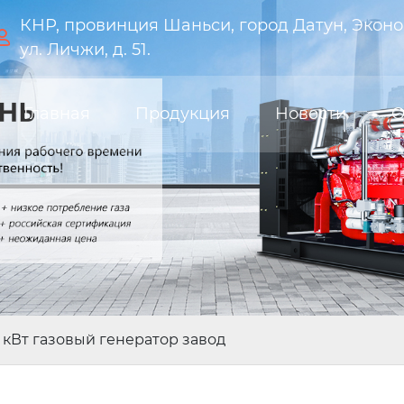
КНР, провинция Шаньси, город Датун, Эконо

ул. Личжи, д. 51.
Главная
Продукция
Новости
О
кВт газовый генератор завод