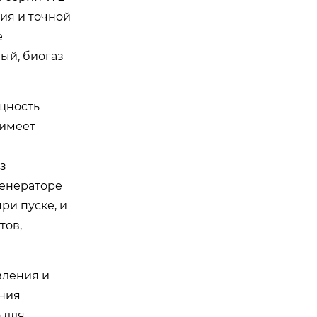
ия и точной
е
ый, биогаз
щность
 имеет
з
генераторе
ри пуске, и
тов,
вления и
ения
 для