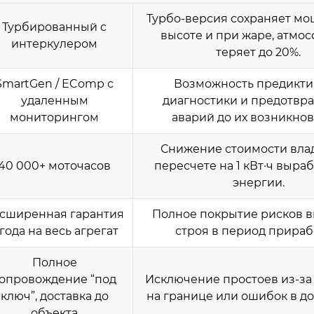
Турбо-версия сохраняет мо
Турбированный с
высоте и при жаре, атмо
интеркулером
теряет до 20%.
SmartGen / EComp с
Возможность предикт
удаленным
диагностики и предотвр
мониторингом
аварий до их возникнов
Снижение стоимости вла
40 000+ моточасов
пересчете на 1 кВт·ч выра
энергии.
сширенная гарантия
Полное покрытие рисков в
 года на весь агрегат
строя в период прираб
Полное
опровождение “под
Исключение простоев из-за
ключ”, доставка до
на границе или ошибок в до
объекта