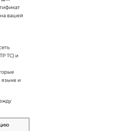
ртификат
 на вашей
сеть
Р ТС) и
оторые
 языке и
между
ацию