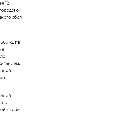
е 12
 городской
дного сбоя
680 кВт в
ые
ало
жиганием,
олной
ции
ующий
т к
ой, чтобы