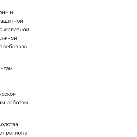
онн и
озащитной
о железной
должной
отребовало
ентам
усском
ым работам
водства
от региона