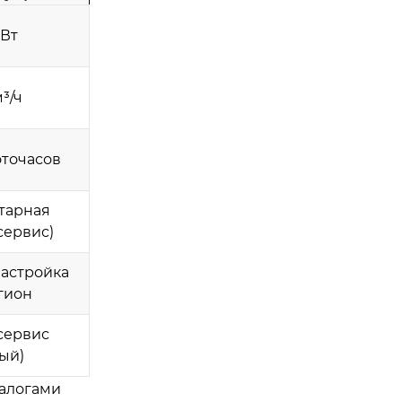
кВт
м³/ч
оточасов
тарная
сервис)
настройка
гион
(сервис
ый)
налогами