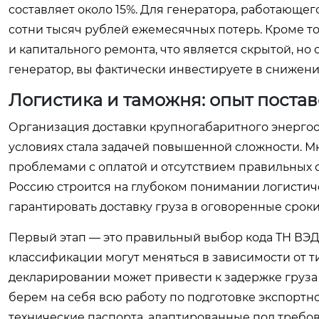
составляет около 15%. Для генератора, работающег
сотни тысяч рублей ежемесячных потерь. Кроме то
и капитального ремонта, что является скрытой, н
генератор, вы фактически инвестируете в снижен
Логистика и таможня: опыт поста
Организация доставки крупногабаритного энергоо
условиях стала задачей повышенной сложности. М
проблемами с оплатой и отсутствием правильных 
Россию строится на глубоком понимании логистич
гарантировать доставку груза в оговоренные срок
Первый этап — это правильный выбор кода ТН ВЭД.
классификации могут меняться в зависимости от т
декларировании может привести к задержке груза
берем на себя всю работу по подготовке экспорт
технические паспорта, адаптированные под требо