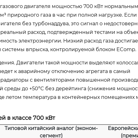
я газового двигателя мощностью 700 кВт нормальны
м³ природного газа в час при полной нагрузке. Есл
игателя без турбонаддува, это сигнал о недостовер
реальный расход, подтвержденный тестами на объек
имость электроэнергии. Низкий расход газа достигае
и системы впрыска, контролируемой блоком EComp.
дения. Двигатели такой мощности выделяют колосса
ведет к аварийному отключению агрегата в самый
 радиаторы с вентиляторами повышенной производи
 среды до +50°C без дерейтинга (снижения мощност
где летом температура в контейнерных помещениях 
й в классе 700 кВт
Типовой китайский аналог (эконом-
Европейск
сегмент)
(прем