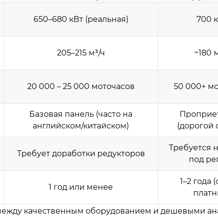
650–680 кВт (реальная)
700 
205–215 м³/ч
~180 
20 000 – 25 000 моточасов
50 000+ м
Базовая панель (часто на
Проприе
английском/китайском)
(дорогой 
Требуется 
Требует доработки редукторов
под ре
1–2 года 
1 год или менее
платн
а между качественным оборудованием и дешевыми а