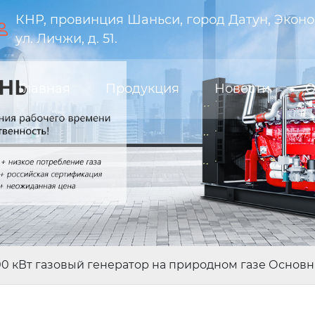
КНР, провинция Шаньси, город Датун, Эконо

ул. Личжи, д. 51.
Главная
Продукция
Новости
О
0 кВт газовый генератор на природном газе Основн