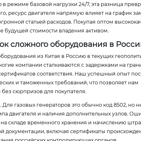
о в режиме базовой нагрузки 24/7, эта разница прев
го, ресурс двигателя напрямую влияет на график з
о огромной статьей расходов. Покупая оптом высокок
ие будущей стоимости владения активом.
вок сложного оборудования в Росс
борудования из Китая в Россию в текущих геополит
ногие компании сталкиваются с задержками на гран
сертификатов соответствия. Наш успешный опыт пос
еских и таможенных требований, что позволяет нам
и без сюрпризов для покупателя.
 Для газовых генераторов это обычно код 8502, но 
ипа двигателя и наличия дополнительных узлов. Оши
 на складе временного хранения и начислению штр
ной документации, включая сертификаты происхожде
вания российских контролирующих органов.