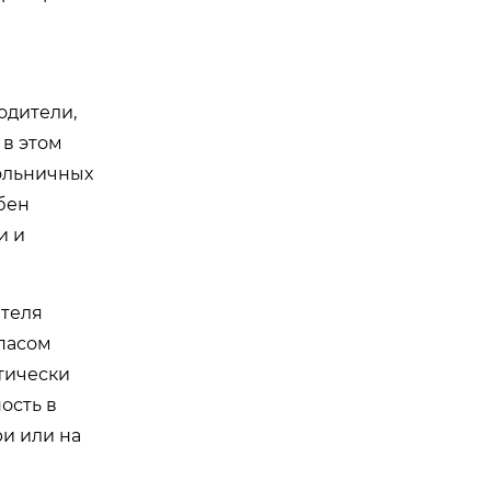
одители,
 в этом
ольничных
бен
и и
ателя
пасом
тически
ость в
ри или на