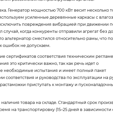
ка. Генератор мощностью 700 кВт весит несколько т
 используем усиленные деревянные каркасы с влаг
исключить повреждения вибрацией при движении п
л случай, когда конкуренты отправили агрегат без 
то альтернатор сместился относительно рамы, что п
х ошибок не допускаем.
ие сертификатов соответствия техническим реглам
ния это критически важно, так как речь идет о
се необходимые испытания и имеет полный пакет
и соответствия и руководства по эксплуатации на р
е растаможки приступать к монтажу и пусконаладочн
 наличия товара на складе. Стандартный срок произ
ремя на транспортировку (15–25 дней в зависимости 