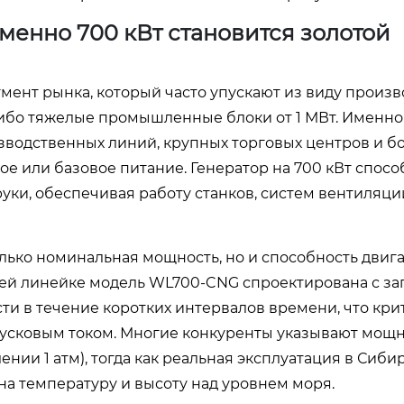
менно 700 кВт становится золотой
мент рынка, который часто упускают из виду произв
либо тяжелые промышленные блоки от 1 МВт. Именно
зводственных линий, крупных торговых центров и б
е или базовое питание. Генератор на 700 кВт спосо
ки, обеспечивая работу станков, систем вентиляци
ько номинальная мощность, но и способность двиг
ей линейке модель WL700-CNG спроектирована с за
ти в течение коротких интервалов времени, что кри
пусковым током. Многие конкуренты указывают мощн
нии 1 атм), тогда как реальная эксплуатация в Сиби
а температуру и высоту над уровнем моря.