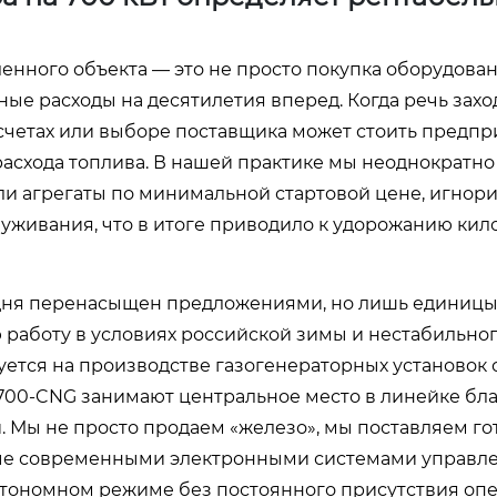
нного объекта — это не просто покупка оборудован
е расходы на десятилетия вперед. Когда речь захо
асчетах или выборе поставщика может стоить предп
расхода топлива. В нашей практике мы неоднократно
али агрегаты по минимальной стартовой цене, игнор
луживания, что в итоге приводило к удорожанию кило
дня перенасыщен предложениями, но лишь единиц
работу в условиях российской зимы и нестабильног
уется на производстве газогенераторных установок
L700-CNG занимают центральное место в линейке бл
 Мы не просто продаем «железо», мы поставляем го
ные современными электронными системами управл
втономном режиме без постоянного присутствия опе