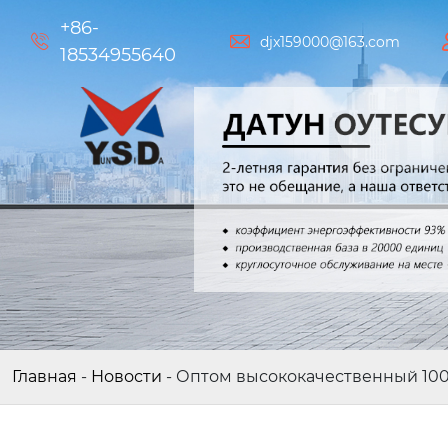
+86-


djx159000@163.com
18534955640
Главная
-
Новости
-
Оптом высококачественный 100