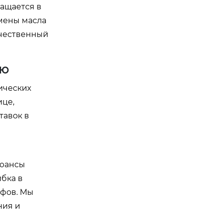
ращается в
амены масла
ачественный
ию
ических
ице,
тавок в
нюансы
бка в
афов. Мы
ния и