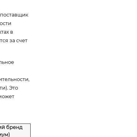
м
и поставщик
ности
тах в
тся за счет
льное
тельности,
и). Это
может
ий бренд
иум)